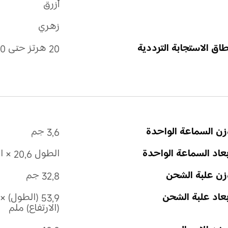
أزرق
زهري
اق الاستجابة الترددية
20 هرتز حتى 20 كيلوهرتز
ن السماعة الواحدة
3,6 جم
عاد السماعة الواحدة
الطول 20,6 × العرض 14,5 × الارتفاع 22 ملم
زن علبة الشحن
32,8 جم
عاد علبة الشحن
(الارتفاع) ملم