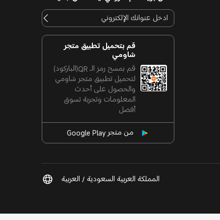
قم بتحميل تطبيق متجر
شاومي
قم بمسح رمز الـ QR(الباركود)
لتحميل تطبيق متجر شاومي
والحصول على أحدث
المعلومات وتجربة تسوق
أفضل
من متجر Google Play
المملكة العربية السعودية / العربية