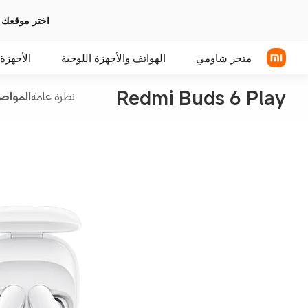
اختر موقعك 
متجر شاومي
الهواتف والأجهزة اللوحية
الأجهزة 
Redmi Buds 6 Play
نظرة عامة
المواص
سلسلة Xiaomi
سماعات رأس فوق الأذن
سلسلة REDMI
سماعة الأذن
الهواتف POCO
اكسسوارات الهواتف