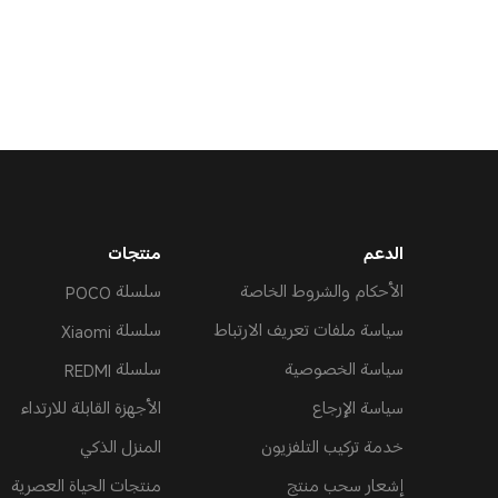
الدعم
منتجات
الأحكام والشروط الخاصة
سلسلة POCO
سياسة ملفات تعريف الارتباط
سلسلة Xiaomi
سياسة الخصوصية
سلسلة REDMI
سياسة الإرجاع
الأجهزة القابلة للارتداء
خدمة تركيب التلفزيون
المنزل الذكي
إشعار سحب منتج
منتجات الحياة العصرية