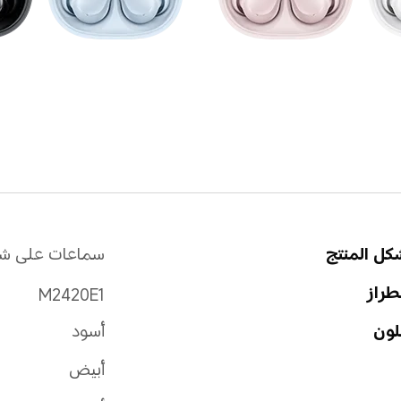
كل المنتج
سماعات على شكل
طراز
M2420E1
لون
أسود
أبيض