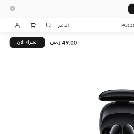
POC
الدعم
49.00 ر.س
الشراء الآن