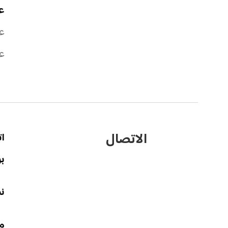
عم
عم
عم
الاتصال
ا
بر
نط
مع