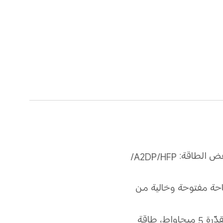
البلوتوث® منخفض الطاقة: HFP/‏A2DP/‏
مساحة مفتوحة وخالية من 
16 أوم، طاقة مقدّرة 5 ميجاواط، طاقة 