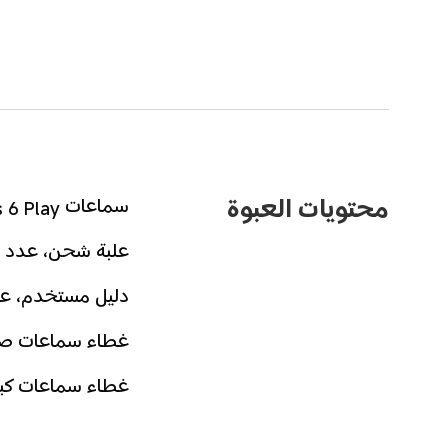
محتويات العبوة
سماعات Redmi Buds 6 Play، زوج 1
علبة شحن، عدد 1
دليل مستخدم، عد
غطاء سماعات صغي
غطاء سماعات كبير