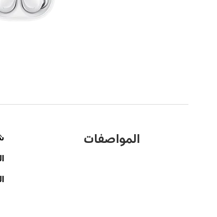
المواصفات
ش
ال
ال