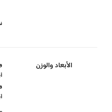
نط
الأبعاد والوزن
وز
أب
و
أب