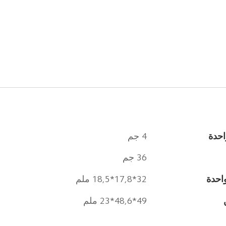
احدة
4 جم
36 جم
احدة
32*17,8*18,5 ملم
49*48,6*23 ملم