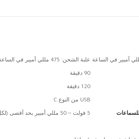
علبة الشحن: 475 مللي أمبير في الساعة
90 دقيقة
120 دقيقة
USB من النوع C
للسماعات
5 فولت ⎓ 50 مللي أمبير بحد أقصى (لكل سماعة أذن)