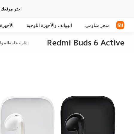
اختر موقعك 
متجر شاومي
الهواتف والأجهزة اللوحية
الأجهزة 
Redmi Buds 6 Active
نظرة عامة
المو
سلسلة Xiaomi
سماعات رأس فوق الأذن
سلسلة REDMI
سماعة الأذن
الهواتف POCO
اكسسوارات الهواتف