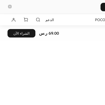
POC
الدعم
69.00 ر.س
الشراء الآن