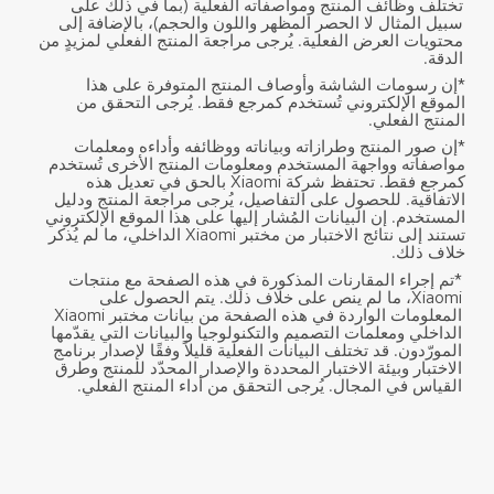
تختلف وظائف المنتج ومواصفاته الفعلية (بما في ذلك على 
سبيل المثال لا الحصر المظهر واللون والحجم)، بالإضافة إلى 
محتويات العرض الفعلية. يُرجى مراجعة المنتج الفعلي لمزيدٍ من 
الدقة.
*إن رسومات الشاشة وأوصاف المنتج المتوفرة على هذا 
الموقع الإلكتروني تُستخدم كمرجع فقط. يُرجى التحقق من 
المنتج الفعلي.
*إن صور المنتج وطرازاته وبياناته ووظائفه وأداءه ومعلمات 
مواصفاته وواجهة المستخدم ومعلومات المنتج الأخرى تُستخدم 
كمرجع فقط. تحتفظ شركة Xiaomi بالحق في تعديل هذه 
الاتفاقية. للحصول على التفاصيل، يُرجى مراجعة المنتج ودليل 
المستخدم. إن البيانات المُشار إليها على هذا الموقع الإلكتروني 
تستند إلى نتائج الاختبار من مختبر Xiaomi الداخلي، ما لم يُذكر 
خلاف ذلك.
*تم إجراء المقارنات المذكورة في هذه الصفحة مع منتجات 
Xiaomi، ما لم ينص على خلاف ذلك. يتم الحصول على 
المعلومات الواردة في هذه الصفحة من بيانات مختبر Xiaomi 
الداخلي ومعلمات التصميم والتكنولوجيا والبيانات التي يقدّمها 
المورّدون. قد تختلف البيانات الفعلية قليلاً وفقًا لإصدار برنامج 
الاختبار وبيئة الاختبار المحددة والإصدار المحدّد للمنتج وطرق 
القياس في المجال. يُرجى التحقق من أداء المنتج الفعلي.