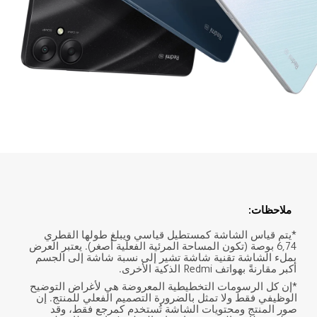
ملاحظات:
*يتم قياس الشاشة كمستطيل قياسي ويبلغ طولها القطري 
6,74 بوصة (تكون المساحة المرئية الفعلية أصغر). يعتبر العرض 
بملء الشاشة تقنية شاشة تشير إلى نسبة شاشة إلى الجسم 
أكبر مقارنةً بهواتف Redmi الذكية الأخرى.
*إن كل الرسومات التخطيطية المعروضة هي لأغراض التوضيح 
الوظيفي فقط ولا تمثل بالضرورة التصميم الفعلي للمنتج. إن 
صور المنتج ومحتويات الشاشة تُستخدم كمرجع فقط، وقد 