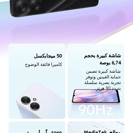
شاشة كبيرة بحجم 
50 ميجابكسل
6,74 بوصة
كاميرا فائقة الوضوح
شاشة كبيرة تضمن 
حماية العينين وتوفر 
تجربة بصرية سلسلة 
بتردد 90 هرتز.
معالج MediaTek 