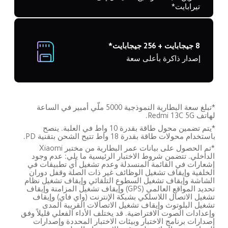
تيرابايت*
8 جيجابايت + 256 جيجابايت*
إصدار ذاكرة بأعلى سعة
*تبلغ سعة البطارية النموذجية 5000 ملّي أمبير في الساعة 
لهاتف Redmi 13C 5G.
*يتم تضمين محول طاقة بقدرة 10 واط في العلبة. ينصح 
باستخدام محولات طاقة بقدرة 18 واط تتيح الشحن بتقنية PD.
*تم الحصول على بيانات عمر البطارية من مختبر Xiaomi 
الداخلي. تتضمن شروط الاختبار الرئيسية ما يلي: عدم وجود 
إشعارات في القائمة المنسدلة وعدم تشغيل أي تطبيقات في 
الخلفية وإيقاف تشغيل الوظائف غير ذات الصلة وقفل دوران 
الشاشة وإيقاف تشغيل السطوع التلقائي وإيقاف تشغيل نظام 
تحديد المواقع العالمي (GPS) وإيقاف تشغيل المزامنة وإيقاف 
تشغيل الاتصال اللاسلكي بشبكة الإنترنت (واي فاي) وإيقاف 
تشغيل البلوتوث وإيقاف تشغيل الاتصالات القريبة المدى 
وإعدادات الصوت الافتراضية. قد يختلف الأداء الفعلي قليلاً وفق 
إصدارات برنامج الاختبار وبيئات الاختبار المحددة وإصدارات 