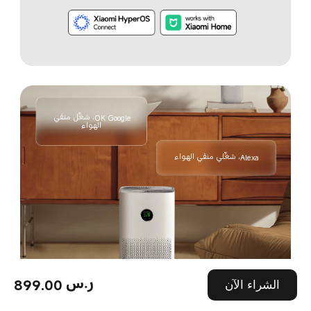
OK Google، شغِّل منقي 
الهواء
Alexa، شغِّلي منقي الهواء
899.00 ر.س
الشراء الآن