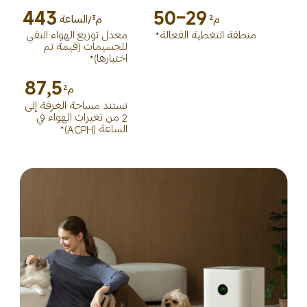
443
29–50
م²
م³/الساعة
منطقة التغطية الفعالة*
معدل توزيع الهواء النقي 
للجسيمات (قيمة تم 
اختبارها)*
87,5
م²
تستند مساحة الغرفة إلى 
2 من تغيرات الهواء في 
الساعة (ACPH)*