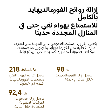
إزالة روائح الفورمالديهايد 
بالكامل
للاستمتاع بهواء نقي حتى في 
المنازل المجددة حديثًا
يقضي الكربون المنشّط العمودي عالي الجودة على الغازات 
الضارة بفعالية مثل الفورمالديهايد والتولوين ومجموعات 
المركّبات العضوية المتطايرة، كما يمتصص الروائح أيضًا.
218
98
%
م³/الساعة
معدل إزالة الفورمالديهايد 
معدل توزيع الهواء النقي 
خلال ساعة واحدة*
لجسيمات الفورمالديهايد 
(قيمة تم اختبارها)*
92,4
%
معدل إزالة مجموعة 
المركّبات العضوية 
المتطايرة خلال ساعة 