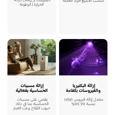
جسيمات PM2,5 | درجة 
مناسب لجميع أفراد العائلة
الحرارة | الرطوبة
إزالة مسببات 
إزالة البكتيريا 
الحساسية بفعالية

والفيروسات بكفاءة
يقضي على مسببات 
معدل إزالة فيروس H1N1 
الحساسية بما في ذلك 
بنسبة 99,99%
حبوب اللقاح وعث الغبار