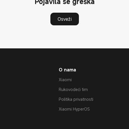
Pojavila se greška
Osveži
O nama
Xiaomi
Rukovodeći tim
Politika privatnosti
Xiaomi HyperOS