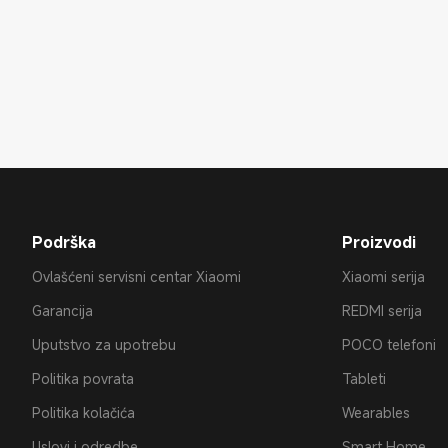
Podrška
Proizvodi
Ovlašćeni servisni centar Xiaomi
Xiaomi serija
Garancija
REDMI serija
Uputstvo za upotrebu
POCO telefoni
Politika povrata
Tableti
Politika kolačića
Wearables
Uslovi i odredbe
Smart Home