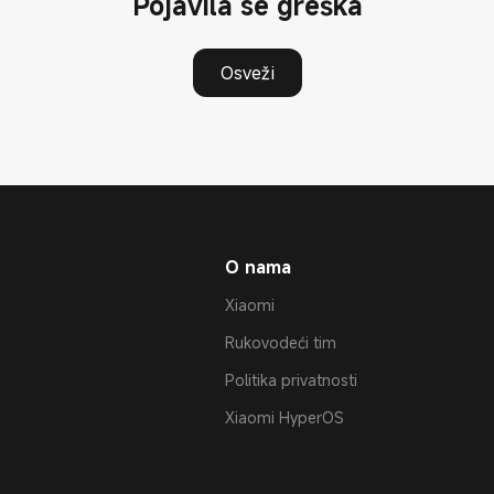
Pojavila se greška
Osveži
O nama
Xiaomi
Rukovodeći tim
Politika privatnosti
Xiaomi HyperOS