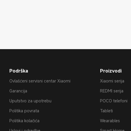
Podrška
Proizvodi
Ovlašćeni servisni centar Xiaomi
Xiaomi serija
Garancija
REDMI serija
Uputstvo za upotrebu
POCO telefoni
Politika povrata
Tableti
Politika kolačića
Wearables
Uslovi i odredbe
Smart Home