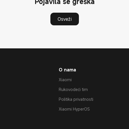
Pojavila se greška
Osveži
O nama
Xiaomi
Rukovodeći tim
Politika privatnosti
Xiaomi HyperOS