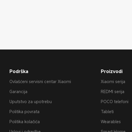
Podrška
Proizvodi
Ovlašćeni servisni centar Xiaomi
Xiaomi serija
Garancija
REDMI serija
Uputstvo za upotrebu
POCO telefoni
Politika povrata
Tableti
Politika kolačića
Wearables
Uslovi i odredbe
Smart Home