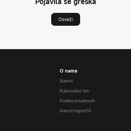
Pojavila se greška
Osveži
O nama
Xiaomi
Rukovodeći tim
Politika privatnosti
Xiaomi HyperOS