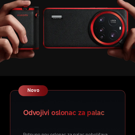
Novo
Odvojivi oslonac za palac
Potpuno nov oslonac za palac poboljšava 