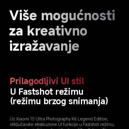
Više mogućnosti 
za kreativno 
izražavanje
Prilagodljivi UI stil
U Fastshot režimu 
(režimu brzog snimanja)
Uz Xiaomi 15 Ultra Photography Kit Legend Edition, 
otključavate ekskluzivne UI funkcije u Fastshot režimu, 