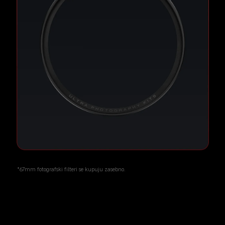
*67mm fotografski filteri se kupuju zasebno.