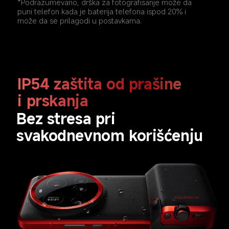
*Podrazumevano, drška za fotografisanje može da 
puni telefon kada je baterija telefona ispod 20% i 
može da se prilagodi u postavkama.
IP54 zaštita od prašine 
i prskanja
Bez stresa pri 
svakodnevnom korišćenju