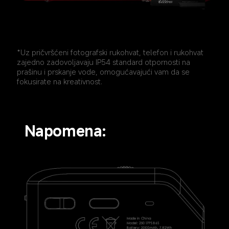
*Uz pričvršćeni fotografski rukohvat, telefon i rukohvat 
zajedno zadovoljavaju IP54 standard otpornosti na 
prašinu i prskanje vode, omogućavajući vam da se 
fokusirate na kreativnost.
Napomena: