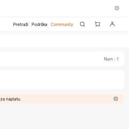
Pretraži
Podrška
Community
re
fficial Store
Num
：
1
za naplatu.