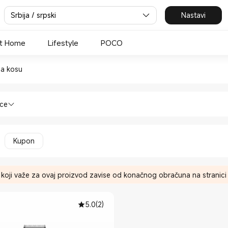
Srbija / srpski
Nastavi
t Home
Lifestyle
POCO
za kosu in Xiaomi Official Sto
za kosu
 i zdravlje Trimeri za kosu in Xiaomi O
nce
Kupon
 koji važe za ovaj proizvod zavise od konačnog obračuna na stranici 
5.0
(
2
)