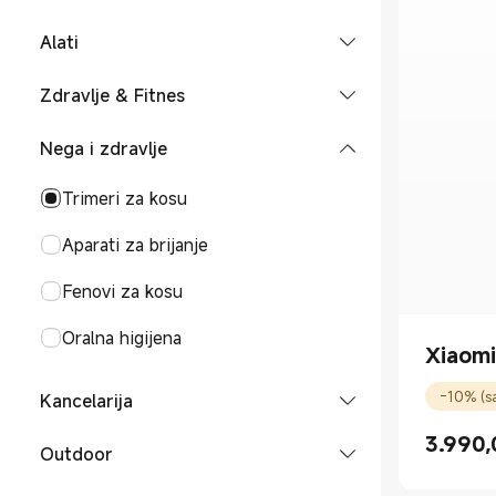
Smart Audio Glasses
Pametni lokatori
Redmi serija
Alati
Xiaomi Tag
Slušalice
POCO telefoni
Šrafcigeri
Zdravlje & Fitnes
REDMI Headphones Neo
Fitnes narukvice
Dodaci za zdravlje i fitnes
Nega i zdravlje
Slušalica
Narukvice
Pametni satovi
Boce za vodu
Trimeri za kosu
Satovi
Nega odeće
Aparati za brijanje
Masažni uređaji
Fenovi za kosu
Vage
Oralna higijena
Xiaomi
-10% (s
Kancelarija
3.990,
Hemijske olovke
Outdoor
Current 
Tržišna c