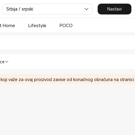
Srbija / srpski
Nastavi
t Home
Lifestyle
POCO
aomi Official Store
ati za kuvanje in Xiaomi Official Store
nce
 koji važe za ovaj proizvod zavise od konačnog obračuna na stranici 