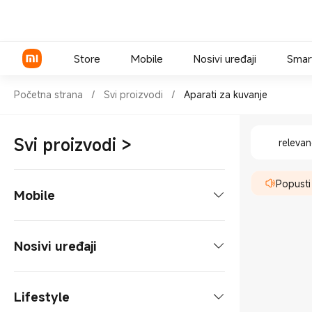
Store
Mobile
Nosivi uređaji
Smar
Shop Aparati za kuvanje in Xi
Početna strana
/
Svi proizvodi
/
Aparati za kuvanje
Shop Apar
Xiaomi serija
Svi proizvodi
>
releva
Redmi serija
Popusti
POCO telefoni
Mobile
Telefoni
Nosivi uređaji
Dodaci za telefone
Tableti
Pametne naočare
Lifestyle
Xiaomi serija
Tablet