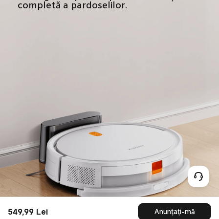
549,99
Lei
Anunțați-mă
Current Price Lei549.99