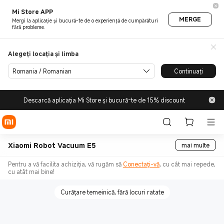
Mi Store APP
MERGE
Mergi la aplicație și bucură-te de o experiență de cumpărături
fără probleme.
Alegeți locația și limba
Romania / Romanian
Continuați
Descarcă aplicația Mi Store și bucură-te de 15% discount
Xiaomi Robot Vacuum E5
mai multe
Pentru a vă facilita achiziția, vă rugăm să
Conectați-vă
, cu cât mai repede,
cu atât mai bine!
Curățare temeinică, fără locuri ratate