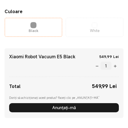
Culoare
Black
White
Xiaomi Robot Vacuum E5 Black
Curre
549,99
Lei
549,99
Lei
Current Price Lei549.99
Total
Doriți să achiziționați acest produs? Faceți clic pe „ANUNȚAȚI-MĂ”
Anunțați-mă