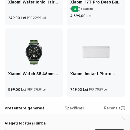
Xiaomi Water Ionic Hair
Xiaomi 17T Pro Deep Blue
Dryer H500
12GB+512GB
Fișă produs
Current Price Le
4.399,00
Lei
Current Price Lei249
Preț de comercializare 299,99 Lei
249,00
Lei
PRP 299,99 Lei
Xiaomi Watch S5 46mm
Xiaomi Instant Photo
Jungle Green
Printer 1S Set
Current Price Lei899
Preț de comercializare 899,99 Lei
Current Price Lei
Preț de co
899,00
Lei
749,00
Lei
PRP 899,99 Lei
PRP 749,99 Lei
Prezentare generală
Specificații
Recenzie(3)