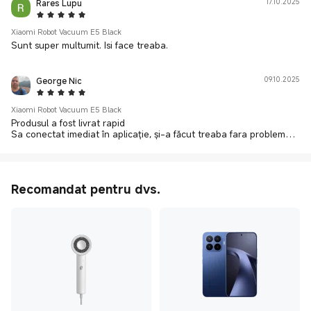
Rares Lupu
17.10.2025
5 Star
Xiaomi Robot Vacuum E5 Black
Sunt super multumit. Isi face treaba.
George Nic
09.10.2025
5 Star
Xiaomi Robot Vacuum E5 Black
Produsul a fost livrat rapid
Sa conectat imediat în aplicație, și-a făcut treaba fara probleme.
foarte mulțumit
Recomandat pentru dvs.