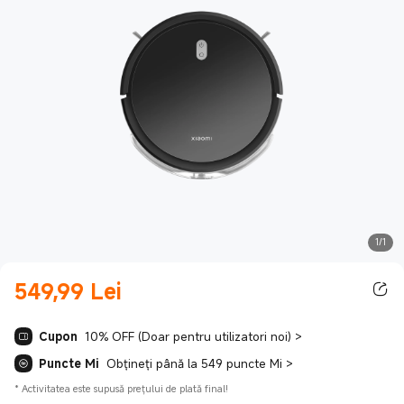
1/1
549,99
Lei
Current Price Lei549.99
Cupon
10% OFF (Doar pentru utilizatori noi)
>
Puncte Mi
Obțineți până la 549 puncte Mi
>
*
Activitatea este supusă prețului de plată final!