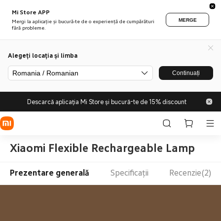
Mi Store APP
MERGE
Mergi la aplicație și bucură-te de o experiență de cumpărături
fără probleme.
Alegeți locația și limba
Romania / Romanian
Continuați
Descarcă aplicația Mi Store și bucură-te de 15% discount
Xiaomi Flexible Rechargeable Lamp
Prezentare generală
Specificații
Recenzie(2)