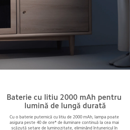
Baterie cu litiu 2000 mAh pentru 
lumină de lungă durată
Cu o baterie puternică cu litiu de 2000 mAh, lampa poate 
asigura peste 40 de ore* de iluminare continuă la cea mai 
scăzută setare de luminozitate, eliminând întunericul în 