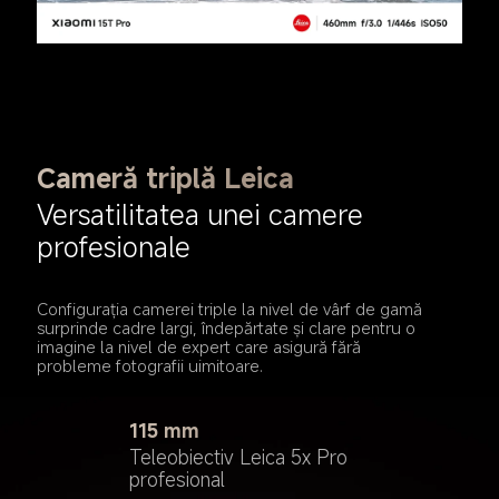
Cameră triplă Leica
Versatilitatea unei camere 
profesionale
Configurația camerei triple la nivel de vârf de gamă 
surprinde cadre largi, îndepărtate și clare pentru o 
imagine la nivel de expert care asigură fără 
probleme fotografii uimitoare.
115 mm
23 mm
Teleobiectiv Leica 5x Pro 
15 mm
profesional
Cameră principală Leica 
Obiectiv Leica 