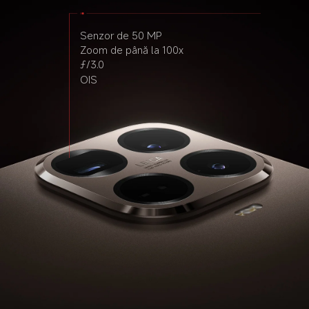
profesională
ultra-wide
Senzor de 50 MP
Zoom de până la 100x
Senzor de 50 MP
Senzor de 12 MP
ƒ/3.0
Light Fusion 900
ƒ/2.2
OIS
Super Pixel 4 în 1 de 2,4 μm
ƒ/1.62
Obiectiv 7P
OIS