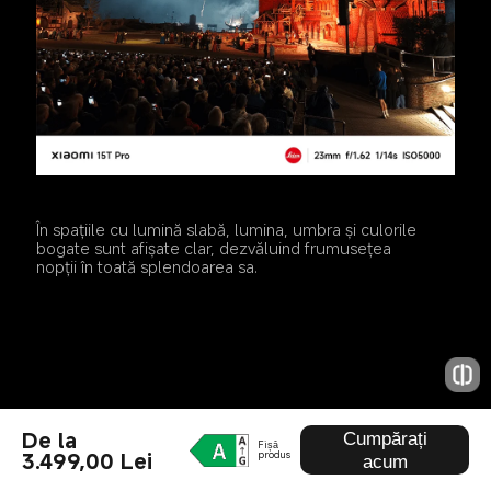
În spațiile cu lumină slabă, lumina, umbra și culorile 
bogate sunt afișate clar, dezvăluind frumusețea 
nopții în toată splendoarea sa.
De la
Cumpărați
Fișă
3.499,00 Lei
produs
acum