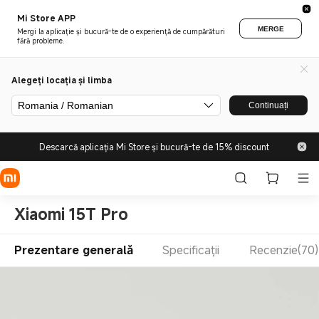
Mi Store APP
MERGE
Mergi la aplicație și bucură-te de o experiență de cumpărături
fără probleme.
Alegeți locația și limba
Romania / Romanian
Continuați
Descarcă aplicația Mi Store și bucură-te de 15% discount
Xiaomi 15T Pro
Prezentare generală
Specificații
Recenzie(70)