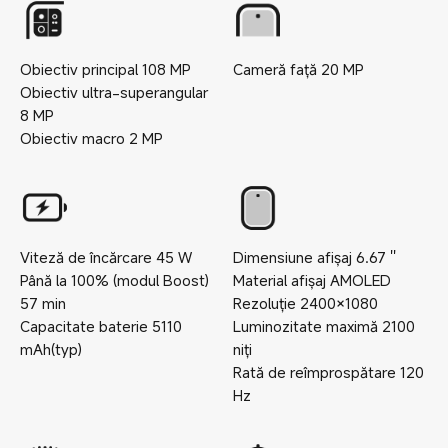
Obiectiv principal
108
MP
Cameră față
20
MP
Obiectiv ultra-superangular
8
MP
Obiectiv macro
2
MP
Viteză de încărcare
45
W
Dimensiune afișaj
6.67
''
Până la 100% (modul Boost)
Material afișaj
AMOLED
57
min
Rezoluție
2400×1080
Capacitate baterie
5110
Luminozitate maximă
2100
mAh(typ)
niți
Rată de reîmprospătare
120
Hz