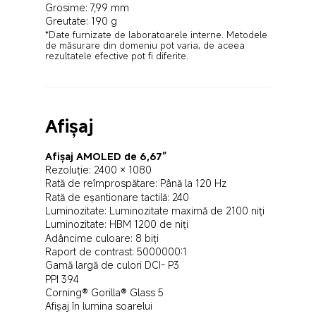
Grosime: 7,99 mm
Greutate: 190 g
*Date furnizate de laboratoarele interne. Metodele 
de măsurare din domeniu pot varia, de aceea 
rezultatele efective pot fi diferite.
Afișaj
Afișaj AMOLED de 6,67”
Rezoluție: 2400 × 1080
Rată de reîmprospătare: Până la 120 Hz
Rată de eșantionare tactilă: 240
Luminozitate: Luminozitate maximă de 2100 niți
Luminozitate: HBM 1200 de niți
Adâncime culoare: 8 biți
Raport de contrast: 5000000:1
Gamă largă de culori DCI- P3
PPI 394
Corning® Gorilla® Glass 5
Afișaj în lumina soarelui