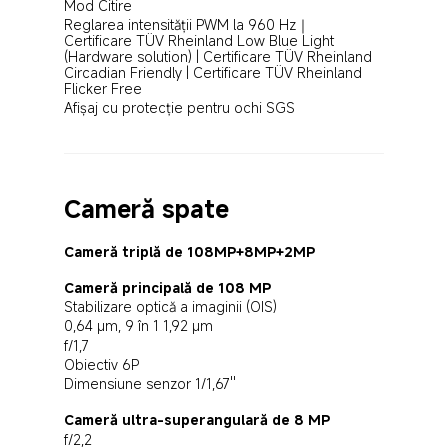
Mod Citire
Reglarea intensității PWM la 960 Hz｜ 
Certificare TÜV Rheinland Low Blue Light 
(Hardware solution) | Certificare TÜV Rheinland 
Circadian Friendly | Certificare TÜV Rheinland 
Flicker Free
Afișaj cu protecție pentru ochi SGS
Cameră spate
Cameră triplă de 108MP+8MP+2MP
Cameră principală de 108 MP
Stabilizare optică a imaginii (OIS)
0,64 μm, 9 în 1 1,92 μm
f/1,7
Obiectiv 6P
Dimensiune senzor 1/1,67''
Cameră ultra-superangulară de 8 MP
f/2,2