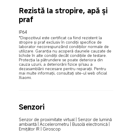
Rezistă la stropire, apă și 
praf
IP64
*Dispozitivul este certificat ca fiind rezistent la 
stropire şi praf exclusiv în condiții specifice de 
laborator necorespunzând condițiilor normale de 
utilizare. Garanția nu acoperă daunele cauzate de 
lichide în alte condiții decât condițiile de testare. 
Protecția la pătrundere se poate deteriora din 
cauza uzurii, a deteriorării fizice și/sau a 
dezasamblării necesare pentru reparații. Pentru 
mai multe informații, consultați site-ul web oficial 
Xiaomi.
Senzori
Senzor de proximitate virtual | Senzor de lumină 
ambiantă | Accelerometru | Busolă electronică | 
Emițător IR | Giroscop