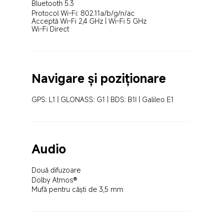
Bluetooth 5.3
Protocol Wi-Fi: 802.11a/b/g/n/ac

Acceptă Wi-Fi 2,4 GHz | Wi-Fi 5 GHz

Wi-Fi Direct
Navigare și poziționare
GPS: L1 | GLONASS: G1 | BDS: B1I | Galileo E1
Audio
Două difuzoare
Dolby Atmos®
Mufă pentru căști de 3,5 mm