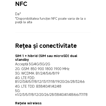
NFC
Da*
*Disponibilitatea funcției NFC poate varia de la o 
piață la alta
Rețea și conectivitate
SIM 1 + hibrid (SIM sau microSD) dual 
standby
Acceptă 5G/4G/3G/2G
2G: GSM: 850 900 1800 1900 MHz
3G: WCDMA: B1/2/4/5/6/8/19
4G: LTE FDD: 
B1/2/3/4/5/7/8/12/13/17/18/19/20/26/28/32/66
4G: LTE TDD: B38/40/41/42/48
5G: 
n1/2/3/5/7/8/12/20/26/28/38/40/41/48/66/77/78
Rețele wireless