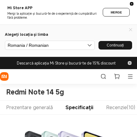
Mi Store APP
MERGE
Mergi la aplicație și bucură-te de o experiență de cumpărături
fără probleme.
Alegeți locația și limba
Romania / Romanian
Continuați
Descarcă aplicația Mi Store și bucură-te de 15% discount
Redmi Note 14 5g
Prezentare generală
Specificații
Recenzie(10)