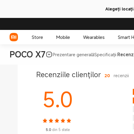
Alegeți locați
Store
Mobile
Wearables
Smart 
POCO X7
Prezentare generală
Specificații
Recenz
Seria Xiaomi
Recenziile clienților
20
recenzii
Seria REDMI
5.0
Telefoane POCO
Accesorii de Telefoane
5.0
din 5 stele