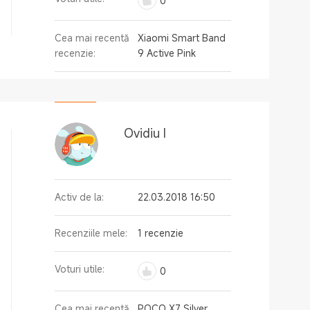
0
Cea mai recentă
Xiaomi Smart Band
recenzie:
9 Active Pink
Ovidiu I
Activ de la:
22.03.2018 16:50
Recenziile mele:
1 recenzie
Voturi utile:
0
Cea mai recentă
POCO X7 Silver