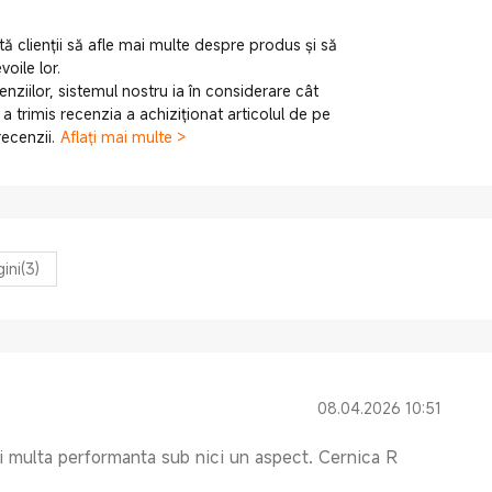
jută clienții să afle mai multe despre produs și să
oile lor.
cenziilor, sistemul nostru ia în considerare cât
 trimis recenzia a achiziționat articolul de pe
ecenzii.
Aflați mai multe >
ini
(3)
08.04.2026 10:51
 multa performanta sub nici un aspect. Cernica R