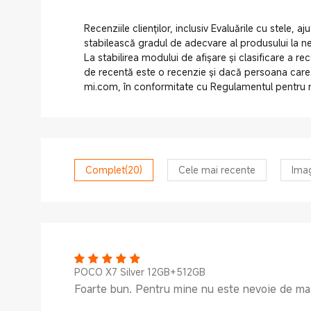
Recenziile clienților, inclusiv Evaluările cu stele, a
stabilească gradul de adecvare al produsului la nev
La stabilirea modului de afișare și clasificare a re
de recentă este o recenzie și dacă persoana care a
mi.com, în conformitate cu Regulamentul pentru r
Complet
(20)
Cele mai recente
Imag
POCO X7 Silver 12GB+512GB
Foarte bun. Pentru mine nu este nevoie de mai