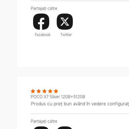
Partajați către
Facebook
Twitter
POCO X7 Silver 12GB+512GB
Produs cu preț bun având în vedere configurați
Partajați către