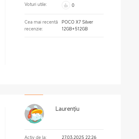
Voturi utile:
0
Cea mai recentă
POCO X7 Silver
recenzie:
12GB+512GB
Laurențiu
Activ de la:
27.03.2025 22:26