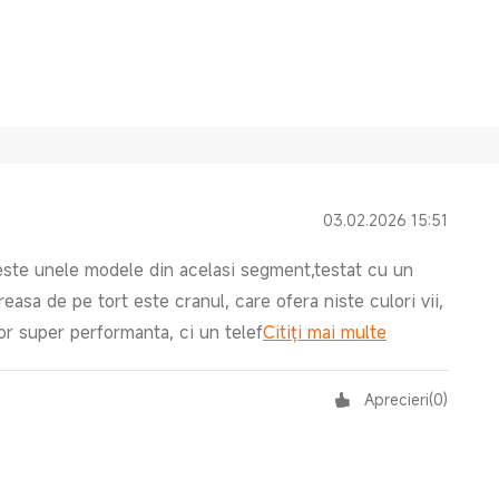
03.02.2026 15:51
peste unele modele din acelasi segment,testat cu un
easa de pe tort este cranul, care ofera niste culori vii,
r super performanta, ci un telef
Citiți mai multe
Aprecieri
(
0
)