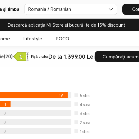
Romania / Romanian
Con
a și limba
Descarcă aplicația Mi Store și bucură-te de 15% discount
Home
Lifestyle
POCO
De la 1.399,00 Lei
ie(20)
Cumpărați acum
Fișă produs
19
5
stea
1
4
stea
0
3
stea
0
2
stea
0
1
stea