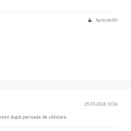
Aprecieri
(
0
)
23.03.2026 12:36
presii după perioada de utilizare.