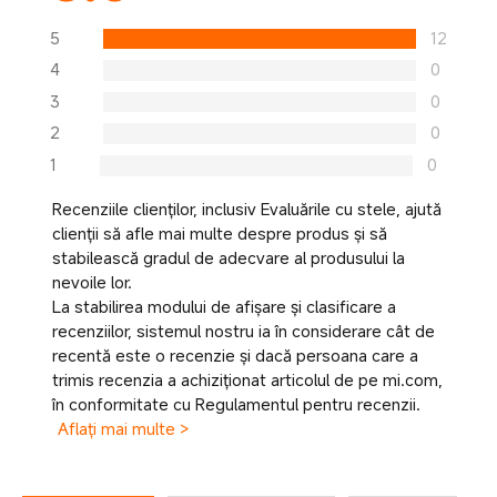
5
12
4
0
3
0
2
0
1
0
Recenziile clienților, inclusiv Evaluările cu stele, ajută
clienții să afle mai multe despre produs și să
stabilească gradul de adecvare al produsului la
nevoile lor.
La stabilirea modului de afișare și clasificare a
recenziilor, sistemul nostru ia în considerare cât de
recentă este o recenzie și dacă persoana care a
trimis recenzia a achiziționat articolul de pe mi.com,
în conformitate cu Regulamentul pentru recenzii.
Aflați mai multe >