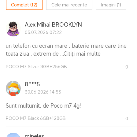
Complet
(
12
)
Cele mai recente
Imagini
(
1
)
Alex Mihai BROOKLYN
05.07.2026 07:22
un telefon cu ecran mare , baterie mare care tine
toata ziua . extrem de ...
Citiți mai multe
POCO M7 Silver 8GB+256GB
0
8***5
30.06.2026 14:53
Sunt multumit, de Poco m7 4g!
POCO M7 Black 6GB+128GB
0
mineles