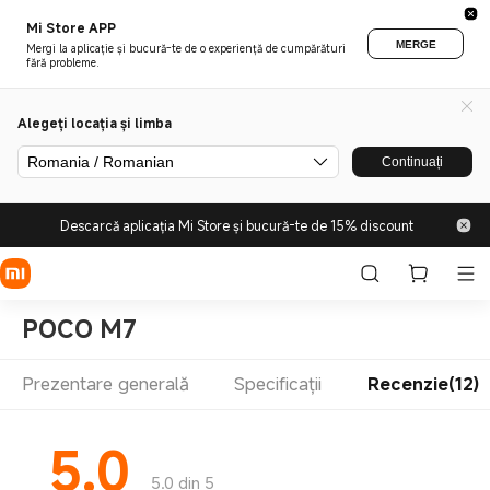
Mi Store APP
MERGE
Mergi la aplicație și bucură-te de o experiență de cumpărături
fără probleme.
Alegeți locația și limba
Romania / Romanian
Continuați
Descarcă aplicația Mi Store și bucură-te de 15% discount
POCO M7
Prezentare generală
Specificații
Recenzie(12)
5.0
5.0 din 5