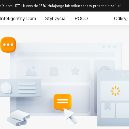
a Xiaomi 17T : kupon do 15%! Hulajnoga lub odkurzacz w prezencie za 1 zł!
Inteligentny Dom
Styl życia
POCO
Odkryj