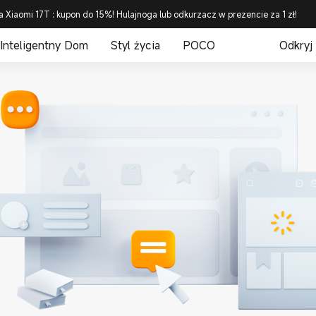
a Xiaomi 17T : kupon do 15%! Hulajnoga lub odkurzacz w prezencie za 1 zł!
Inteligentny Dom
Styl życia
POCO
Odkryj