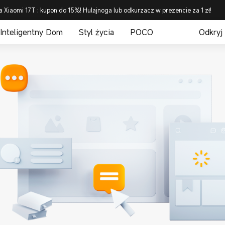
a Xiaomi 17T : kupon do 15%! Hulajnoga lub odkurzacz w prezencie za 1 zł!
Inteligentny Dom
Styl życia
POCO
Odkryj