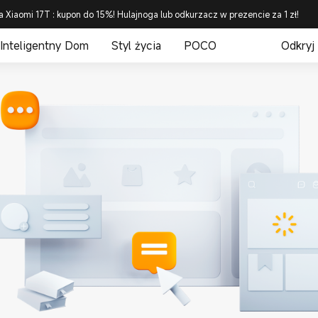
a Xiaomi 17T : kupon do 15%! Hulajnoga lub odkurzacz w prezencie za 1 zł!
Inteligentny Dom
Styl życia
POCO
Odkryj