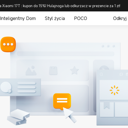
a Xiaomi 17T : kupon do 15%! Hulajnoga lub odkurzacz w prezencie za 1 zł!
Inteligentny Dom
Styl życia
POCO
Odkryj