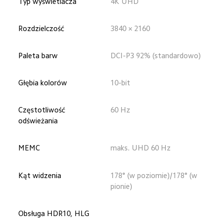
Typ wyświetlacza
4K UHD
Rozdzielczość
3840 × 2160
Paleta barw
DCI-P3 92% (standardowo)
Głębia kolorów
10-bit
Częstotliwość 
60 Hz
odświeżania
MEMC
maks. UHD 60 Hz
Kąt widzenia
178° (w poziomie)/178° (w 
pionie)
Obsługa HDR10, HLG