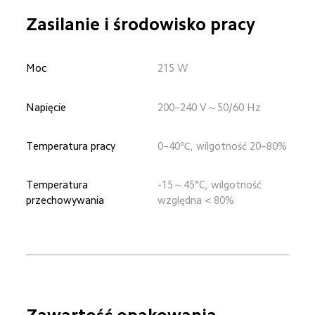
Zasilanie i środowisko pracy
Moc
215 W
Napięcie
200–240 V～50/60 Hz
Temperatura pracy
0–40℃, wilgotność 20–80%
Temperatura 
-15～45°C, wilgotność 
przechowywania
względna < 80%