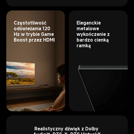
Eleganckie 
Częstotliwość 
metalowe 
odświeżania 120 
wykończenie z 
Hz w trybie Game 
bardzo cienką 
Boost przez HDMI
ramką
Realistyczny dźwięk z Dolby 