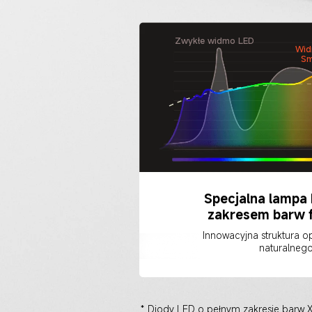
Zwykłe widmo LED
Wid
Sm
Specjalna lampa 
zakresem barw 
Innowacyjna struktura op
naturalnego
* Diody LED o pełnym zakresie barw 