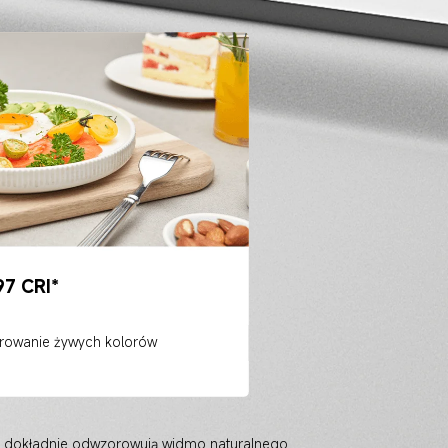
97 CRI*
orowanie żywych kolorów
D dokładnie odwzorowują widmo naturalnego 