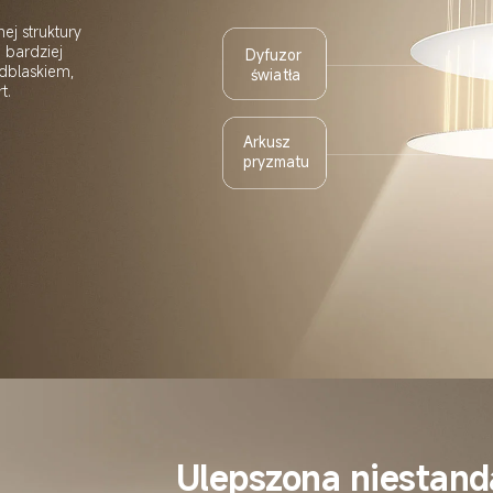
j struktury 
bardziej 
Dyfuzor 
dblaskiem, 
światła
t.
Arkusz 
pryzmatu
Ulepszona niestan