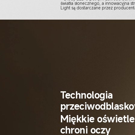
światła słonecznego, a innowacyjna s
Light są dostarczane przez producent
Technologia 
przeciwodblasko
Miękkie oświetle
chroni oczy