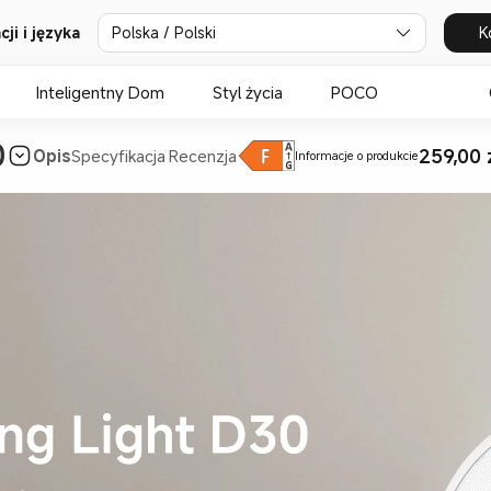
ji i języka
Polska / Polski
K
Inteligentny Dom
Styl życia
POCO
259,00 
Opis
Specyfikacja
Recenzja
Informacje o produkcie