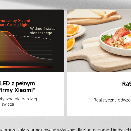
mo lampy Xiaomi 
art Ceiling Light
Widmo światła 
słonecznego
LED z pełnym 
Ra
firmy Xiaomi*
tyczna dla bardziej 
Realistyczne odwz
 światła
Xiaomi zostały zaprojektowane wyłącznie dla Xiaomi Home. Diody LE