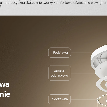
truktura optyczna skutecznie tworzy komfortowe oświetlenie wewnętrz
a.
Podstawa
Arkusz 
odblaskowy
wa 
nie 
Soczewka