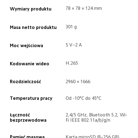
78 × 78 × 124 mm
Wymiary produktu
301 g
Masa netto produktu
5 V⎓2 A
Moc wejściowa
H.265
Kodowanie wideo
Rozdzielczość
2960 × 1666
Temperatura pracy
Od -10°C do 45°C
Łączność 
2,4/5 GHz, Bluetooth 5.2, Wi-
bezprzewodowa
Fi IEEE 802.11a/b/g/n
Pamięć masowa
Karta microSD (8–256 GB)