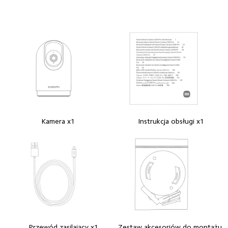
Kamera x1
Instrukcja obsługi x1
Przewód zasilający x1
Zestaw akcesoriów do montażu 