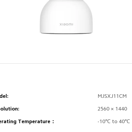
el:
MJSXJ11CM
olution:
2560 × 1440
erating Temperature：
-10℃ to 40℃