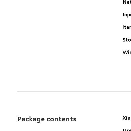
Net
Inp
lte
Sto
Wir
Xia
Package contents
Use