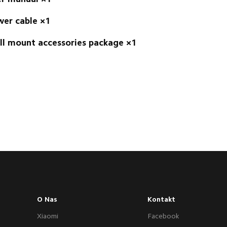
er cable ×1
l mount accessories package ×1
O Nas
Kontakt
Xiaomi
Facebook