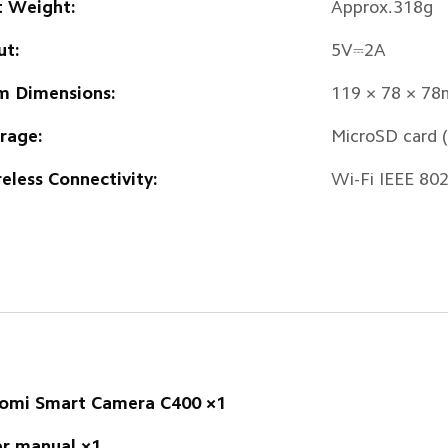
 Weight:
Approx.318g
ut:
5V⎓2A 
m Dimensions:
119 × 78 × 7
rage:
MicroSD card 
eless Connectivity:
Wi-Fi IEEE 80
omi Smart Camera C400 ×1
r manual ×1