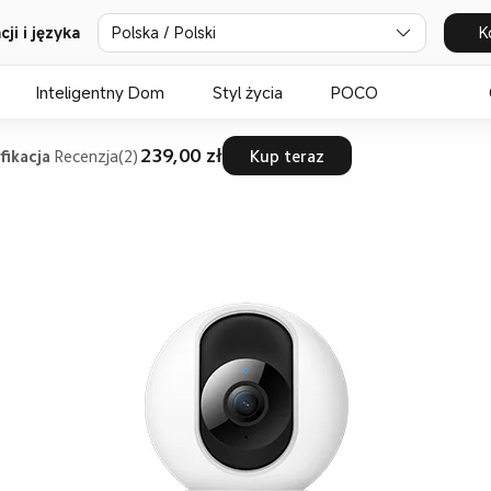
ji i języka
Polska / Polski
K
Inteligentny Dom
Styl życia
POCO
239,00 zł
fikacja
Recenzja(2)
Kup teraz