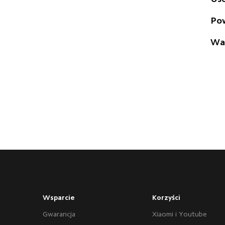
Pow
Wal
Wsparcie
Korzyści
Gwarancja
Xiaomi i Youtube