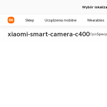
Wybór lokalizac
Sklep
Urządzenia mobilne
Wearables
xiaomi-smart-camera-c400
Opis
Specy
Seria Xiaomi
Seria REDMI
Seria POCO