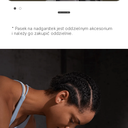
* Pasek na nadgarstek jest oddzielnym akcesorium 

i należy go zakupić oddzielnie.