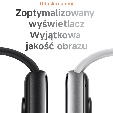
Udoskonalony
Zoptymalizowany 
wyświetlacz
Wyjątkowa 

jakość obrazu