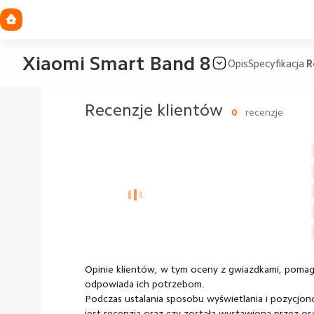
Xiaomi Smart Band 8
Opis
Specyfikacja
R
Recenzje klientów
0
recenzje
Opinie klientów, w tym oceny z gwiazdkami, pomaga
odpowiada ich potrzebom.
Podczas ustalania sposobu wyświetlania i pozycjono
jest recenzja oraz czy została wystawiona przez os