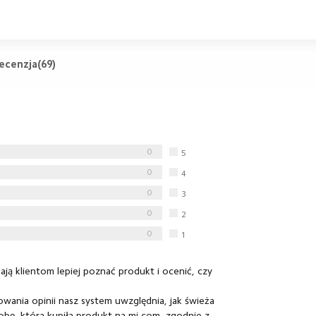
ecenzja(69)
0
5
gwiazdka
0
4
gwiazdka
0
3
gwiazdka
0
2
gwiazdka
0
1
gwiazdka
ją klientom lepiej poznać produkt i ocenić, czy
wania opinii nasz system uwzględnia, jak świeża
obę, która kupiła produkt na mi.com, zgodnie z