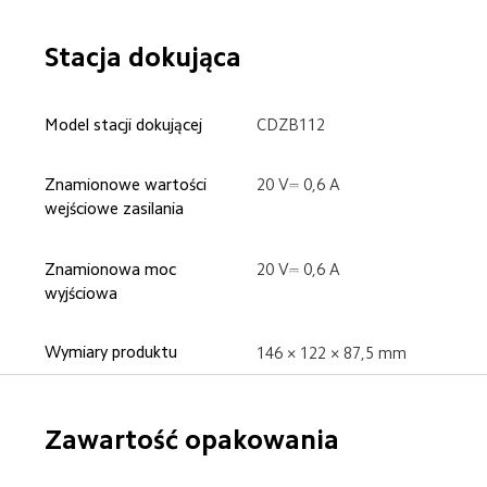
Stacja dokująca
Model stacji dokującej
CDZB112
Znamionowe wartości 
20 V⎓ 0,6 A
wejściowe zasilania
Znamionowa moc 
20 V⎓ 0,6 A
wyjściowa
Wymiary produktu
146 × 122 × 87,5 mm
Zawartość opakowania