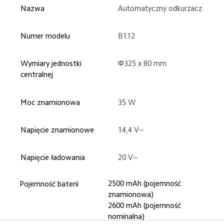
Nazwa
Automatyczny odkurzacz
Numer modelu
B112
Wymiary jednostki 
Φ325 x 80 mm
centralnej
Moc znamionowa
35 W
Napięcie znamionowe
14,4 V⎓
Napięcie ładowania
20 V⎓
2500 mAh (pojemność 
Pojemność baterii
znamionowa)
2600 mAh (pojemność 
nominalna)