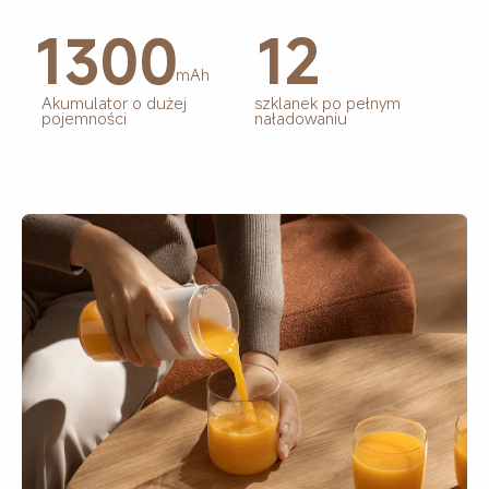
12
1300
mAh
Akumulator o dużej 
szklanek po pełnym 
pojemności
naładowaniu