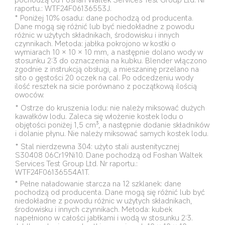
raportu.: WTF24F06136553J.
* Poniżej 10% osadu: dane pochodzą od producenta. 
Dane mogą się różnić lub być niedokładne z powodu 
różnic w użytych składnikach, środowisku i innych 
czynnikach. Metoda: jabłka pokrojono w kostki o 
wymiarach 10 × 10 × 10 mm, a następnie dolano wody w 
stosunku 2:3 do oznaczenia na kubku. Blender włączono 
zgodnie z instrukcją obsługi, a mieszaninę przelano na 
sito o gęstości 20 oczek na cal. Po odcedzeniu wody 
ilość resztek na sicie porównano z początkową ilością 
owoców.
* Ostrze do kruszenia lodu: nie należy miksować dużych 
kawałków lodu. Zaleca się włożenie kostek lodu o 
objętości poniżej 1,5 cm³, a następnie dodanie składników 
i dolanie płynu. Nie należy miksować samych kostek lodu.
* Stal nierdzewna 304: użyto stali austenitycznej 
S30408 06Cr19Ni10. Dane pochodzą od Foshan Waltek 
Services Test Group Ltd. Nr raportu.: 

WTF24F06136554A1T.
* Pełne naładowanie starcza na 12 szklanek: dane 
pochodzą od producenta. Dane mogą się różnić lub być 
niedokładne z powodu różnic w użytych składnikach, 
środowisku i innych czynnikach. Metoda: kubek 
napełniono w całości jabłkami i wodą w stosunku 2:3. 