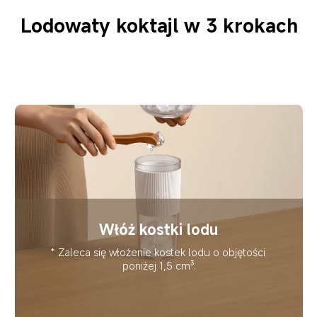
Lodowaty koktajl w 3 krokach
Włóż kostki lodu
* Zaleca się włożenie kostek lodu o objętości 
poniżej 1,5 cm³.