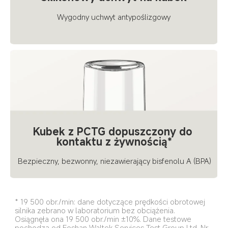
Wygodny uchwyt antypoślizgowy
Kubek z PCTG dopuszczony do 
kontaktu z żywnością*
Bezpieczny, bezwonny, niezawierający bisfenolu A (BPA)
* 19 500 obr./min: dane dotyczące prędkości obrotowej 
silnika zebrano w laboratorium bez obciążenia. 
Osiągnęła ona 19 500 obr./min ±10%. Dane testowe 
pochodzą od Foshan Waltek Services Test Group Ltd. Nr 