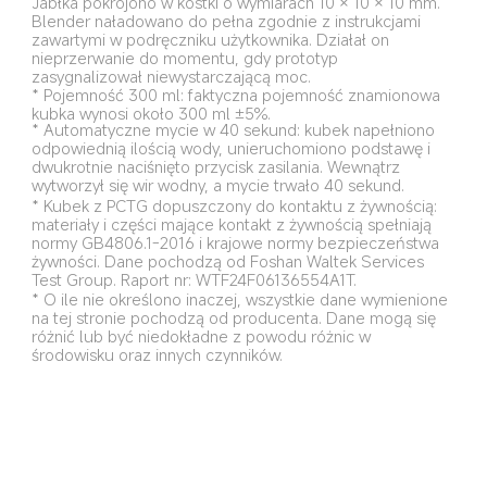
Jabłka pokrojono w kostki o wymiarach 10 × 10 × 10 mm. 
Blender naładowano do pełna zgodnie z instrukcjami 
zawartymi w podręczniku użytkownika. Działał on 
nieprzerwanie do momentu, gdy prototyp 
zasygnalizował niewystarczającą moc.
* Pojemność 300 ml: faktyczna pojemność znamionowa 
kubka wynosi około 300 ml ±5%.
* Automatyczne mycie w 40 sekund: kubek napełniono 
odpowiednią ilością wody, unieruchomiono podstawę i 
dwukrotnie naciśnięto przycisk zasilania. Wewnątrz 
wytworzył się wir wodny, a mycie trwało 40 sekund.
* Kubek z PCTG dopuszczony do kontaktu z żywnością: 
materiały i części mające kontakt z żywnością spełniają 
normy GB4806.1-2016 i krajowe normy bezpieczeństwa 
żywności. Dane pochodzą od Foshan Waltek Services 
Test Group. Raport nr: WTF24F06136554A1T.
* O ile nie określono inaczej, wszystkie dane wymienione 
na tej stronie pochodzą od producenta. Dane mogą się 
różnić lub być niedokładne z powodu różnic w 
środowisku oraz innych czynników.