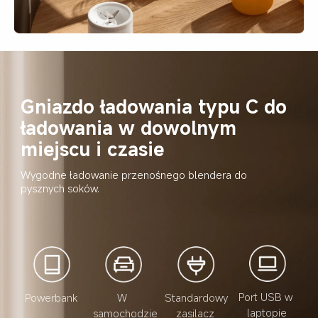
Gniazdo ładowania typu C do 
ładowania w dowolnym 
miejscu i czasie
Wygodne ładowanie przenośnego blendera do 
pysznych soków.
Port USB w 
Powerbank
W 
Standardowy 
laptopie
samochodzie
zasilacz