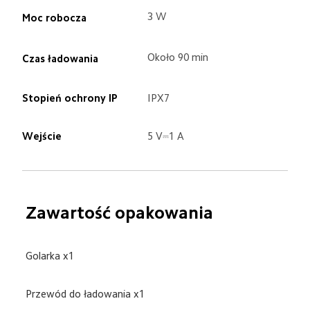
3 W
Moc robocza
Około 90 min
Czas ładowania
Stopień ochrony IP
IPX7
Wejście
5 V⎓1 A
Zawartość opakowania
Golarka x1
Przewód do ładowania x1