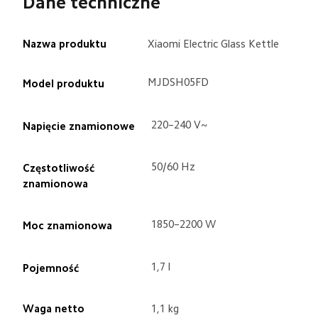
Dane techniczne
Nazwa produktu
Xiaomi Electric Glass Kettle
MJDSH05FD
Model produktu
220–240 V~
Napięcie znamionowe
50/60 Hz
Częstotliwość 
znamionowa
1850–2200 W
Moc znamionowa
1,7 l
Pojemność
Waga netto
1,1 kg