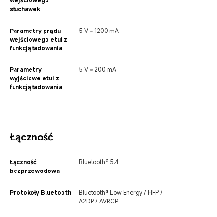
słuchawek
Parametry prądu 
5 V ⎓ 1200 mA
wejściowego etui z 
funkcją ładowania
Parametry 
5 V ⎓ 200 mA
wyjściowe etui z 
funkcją ładowania
Łączność
Łączność 
Bluetooth® 5.4
bezprzewodowa
Protokoły Bluetooth
Bluetooth® Low Energy / HFP / 
A2DP / AVRCP