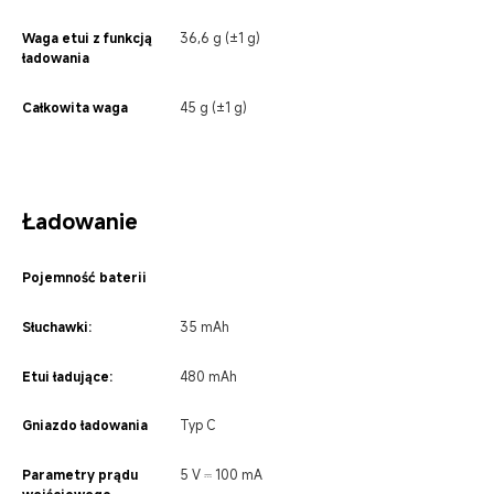
Waga etui z funkcją 
36,6 g (±1 g)
ładowania
Całkowita waga
45 g (±1 g)
Ładowanie
Pojemność baterii
Słuchawki:
35 mAh
Etui ładujące:
480 mAh
Gniazdo ładowania
Typ C
Parametry prądu 
5 V ⎓ 100 mA
wejściowego 