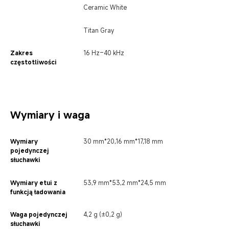
Ceramic White
Titan Gray
Zakres 
16 Hz–40 kHz
częstotliwości
Wymiary i waga
Wymiary 
30 mm*20,16 mm*17,18 mm
pojedynczej 
słuchawki
Wymiary etui z 
53,9 mm*53,2 mm*24,5 mm
funkcją ładowania
Waga pojedynczej 
4,2 g (±0,2 g)
słuchawki