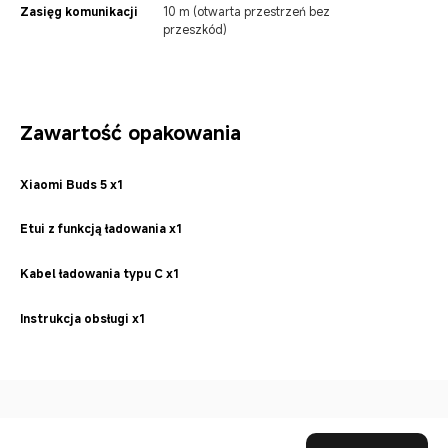
Zasięg komunikacji
10 m (otwarta przestrzeń bez 
przeszkód)
Zawartość opakowania
Xiaomi Buds 5 x1
Etui z funkcją ładowania x1
Kabel ładowania typu C x1
Instrukcja obsługi x1
Drag down to fresh