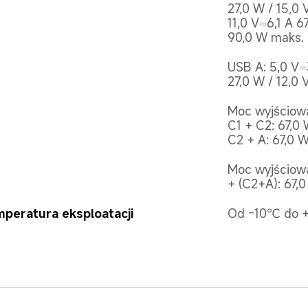
27,0 W / 15,0 
11,0 V⎓6,1 A 6
90,0 W maks. 
USB A: 5,0 V⎓3
27,0 W / 12,0
Moc wyjściow
C1 + C2: 67,0 
C2 + A: 67,0 
Moc wyjściowa
+ (C2+A): 67,
peratura eksploatacji
Od -10℃ do