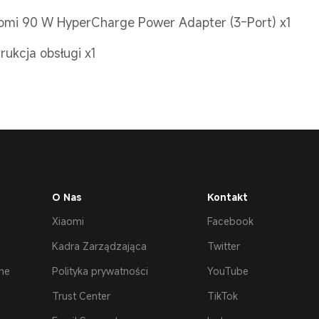
omi 90 W HyperCharge Power Adapter (3-Port) x1
trukcja obsługi x1
O Nas
Kontakt
Xiaomi
Facebook
Kadra Zarządzająca
Twitter
ne
Polityka prywatności
YouTube
Trust Center
TikTok