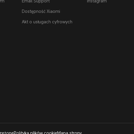
ym
Email Support
Instagram
Dostępność Xiaomi
Akt o usługach cyfrowych
rzeżone
Polityka plików cookie
Mapa strony