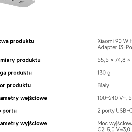
zwa produktu
Xiaomi 90 W 
Adapter (3-Po
miary produktu
55,5 × 74,8 ×
ga produktu
130 g
or produktu
Biały
rametry wejściowe
100–240 V~, 5
 portu
2 porty USB-C
rametry wyjściowe
Moc wyjściowa
C2: 5,0 V⎓3,0 