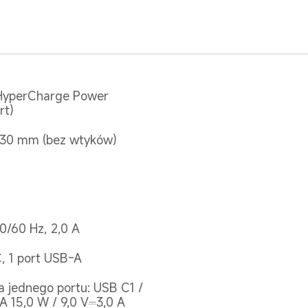
HyperCharge Power 
rt)
 30 mm (bez wtyków)
0/60 Hz, 2,0 A
, 1 port USB-A
 jednego portu: USB C1 / 
A 15,0 W / 9,0 V⎓3,0 A 