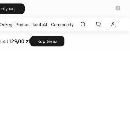
ontynuuj
Odkryj
Pomoc i kontakt
Community
129,00 zł
(55)
Kup teraz