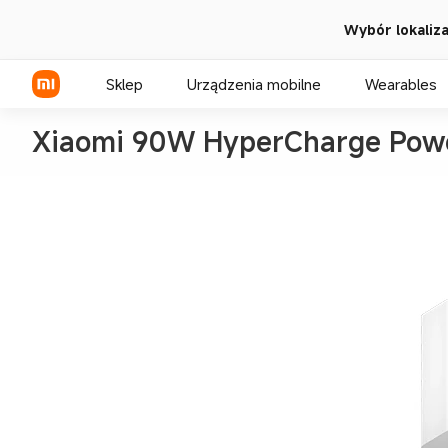
Wybór lokalizac
Sklep
Urządzenia mobilne
Wearables
Xiaomi 90W HyperCharge Powe
Seria Xiaomi
Seria REDMI
Seria POCO