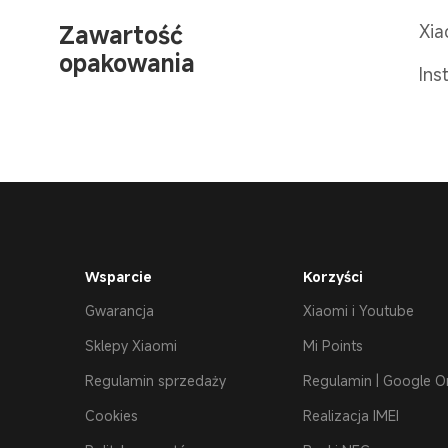
Zawartość 
Xia
opakowania
Ins
Wsparcie
Korzyści
Gwarancja
Xiaomi i Youtube
Sklepy Xiaomi
Mi Points
Regulamin sprzedaży
Regulamin | Google O
Cookies
Realizacja IMEI