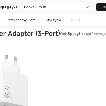
ji i języka
Polska / Polski
K
Inteligentny Dom
Styl życia
POCO
r Adapter (3-Port)
Opis
Specyfikacja
Recenzja