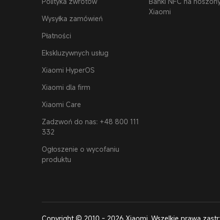
Polityka zwrotów
Banki NFC na noszon
Xiaomi
Wysyłka zamówień
Płatności
Ekskluzywnych usług
Xiaomi HyperOS
Xiaomi dla firm
Xiaomi Care
Zadzwoń do nas: +48 800 111
332
Ogłoszenie o wycofaniu
produktu
Copyright © 2010 - 2026 Xiaomi. Wszelkie prawa zast