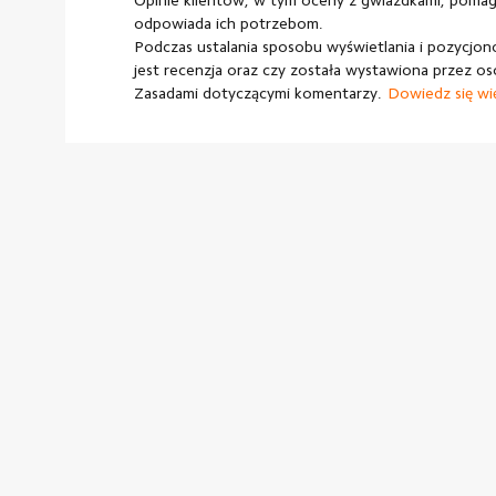
Opinie klientów, w tym oceny z gwiazdkami, pomaga
odpowiada ich potrzebom.
Podczas ustalania sposobu wyświetlania i pozycjono
jest recenzja oraz czy została wystawiona przez os
Zasadami dotyczącymi komentarzy.
Dowiedz się wi