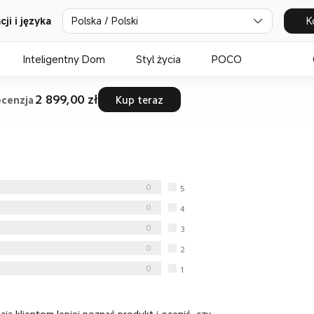
Polska / Polski
K
ji i języka
Inteligentny Dom
Styl życia
POCO
2 899,00 zł
cenzja
Kup teraz
0
5
gwiazdka
0
4
gwiazdka
0
3
gwiazdka
0
2
gwiazdka
0
1
gwiazdka