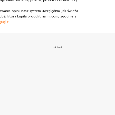
ją klientom lepiej poznać produkt i ocenić, czy
wania opinii nasz system uwzględnia, jak świeża
obę, która kupiła produkt na mi.com, zgodnie z
ęcej >
brak danych