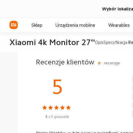
Wybór lokalizac
Sklep
Urządzenia mobilne
Wearables
Xiaomi 4k Monitor 27''
Opis
Specyfikacja
Re
Seria Xiaomi
Recenzje klientów
0
recenzje
Seria REDMI
5
Seria POCO
5
z 5 gwiazdek