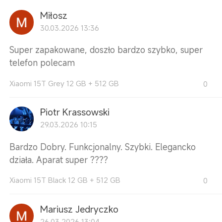
Miłosz
30.03.2026 13:36
Super zapakowane, doszło bardzo szybko, super
telefon polecam
Xiaomi 15T Grey 12 GB + 512 GB
0
Piotr Krassowski
29.03.2026 10:15
Bardzo Dobry. Funkcjonalny. Szybki. Elegancko
działa. Aparat super ????
Xiaomi 15T Black 12 GB + 512 GB
0
Mariusz Jedryczko
26.03.2026 13:04