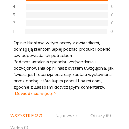
4
0
3
0
2
0
1
0
Opinie klientów, w tym oceny z gwiazdkami,
pomagają klientom lepiej poznać produkt i ocenić,
czy odpowiada ich potrzebom.
Podczas ustalania sposobu wyświetlania i
pozycjonowania opinii nasz system uwzględnia, jak
świeża jest recenzja oraz czy została wystawiona
przez osobę, która kupiła produkt na mi.com,
zgodnie z Zasadami dotyczącymi komentarzy.
Dowiedz się więcej >
WSZYSTKIE
(
37
)
Najnowsze
Obrazy
(
5
)
Wideo
(
1
)