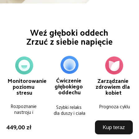
Weź głęboki oddech
Zrzuć z siebie napięcie
Ćwiczenie 
Monitorowanie 
Zarządzanie 
głębokiego 
poziomu 
zdrowiem dla 
oddechu
stresu
kobiet
Rozpoznanie 
Prognoza cyklu
Szybki relaks 
nastroju i 
dla duszy i ciała
porady
449,00 zł
Kup teraz