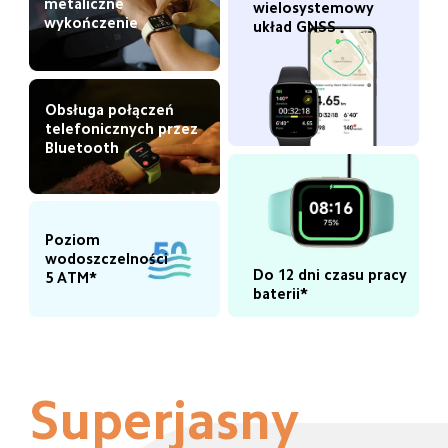
metaliczne 
wielosystemowy 
wykończenie
układ GNSS
Obsługa połączeń 
telefonicznych przez 
Bluetooth
Poziom 
wodoszczelności 
Do 12 dni czasu pracy 
5 ATM*
baterii*
Superjasny 