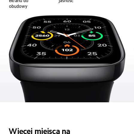
ekranu do 
jasność
obudowy
Więcej miejsca na 