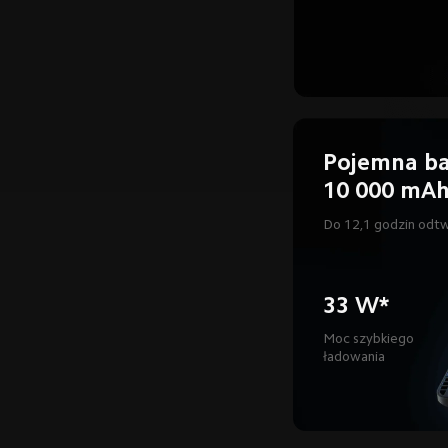
Pojemna ba
10 000 mA
Do 12,1 godzin odt
33 W*
Moc szybkiego 
ładowania