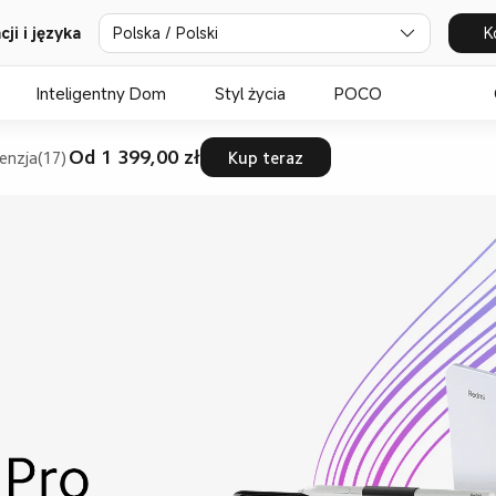
ji i języka
Polska / Polski
K
Inteligentny Dom
Styl życia
POCO
Od 1 399,00 zł
enzja(17)
Kup teraz