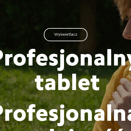
Wyświetlacz
Profesjonaln
tablet
Profesjonaln