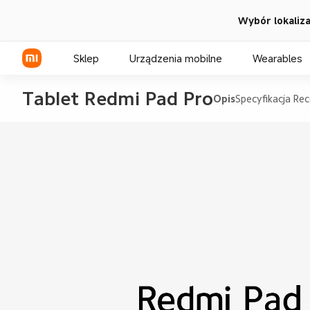
Wybór lokalizac
Sklep
Urządzenia mobilne
Wearables
Tablet Redmi Pad Pro
Opis
Specyfikacja
Rec
Seria Xiaomi
Seria REDMI
Seria POCO