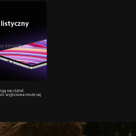
listyczny 
lby Atmos®
ą się różnić.
oc wyjściowa może się 