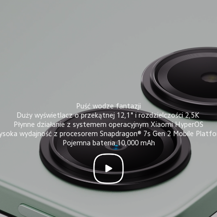
Puść wodze fantazji
Duży wyświetlacz o przekątnej 12,1" i rozdzielczości 2,5K 
Płynne działanie z systemem operacyjnym Xiaomi HyperOS
soka wydajność z procesorem Snapdragon® 7s Gen 2 Mobile Platf
Pojemna bateria 10,000 mAh