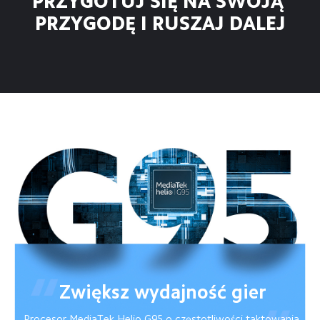
PRZYGOTUJ SIĘ NA SWOJĄ 
PRZYGODĘ I RUSZAJ DALEJ
Zwiększ wydajność gier
Procesor MediaTek Helio G95 o częstotliwości taktowania 