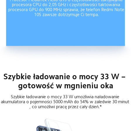
procesora CPU do 2,05 GHz i częstotliwości taktowania 
procesora GPU do 900 MHz sprawia, że telefon Redmi Note 
10S zawsze dotrzymuje Ci tempa.
Szybkie ładowanie o mocy 33 W – 
gotowość w mgnieniu oka
Szybkie ładowanie o mocy 33 W umożliwia naładowanie 
akumulatora o pojemności 5000 mAh do 54% w zaledwie 30 minut 
, co umożliwi pracę przez cały dzień.*