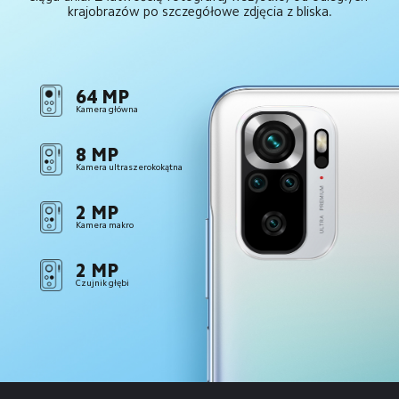
krajobrazów po szczegółowe zdjęcia z bliska.
64 MP
Kamera główna
8 MP
Kamera ultraszerokokątna
2 MP
Kamera makro
2 MP
Czujnik głębi