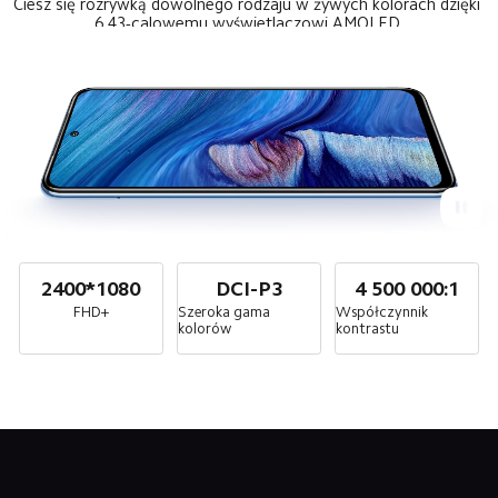
Ciesz się rozrywką dowolnego rodzaju w żywych kolorach dzięki 
6,43-calowemu wyświetlaczowi AMOLED.
2400*1080
DCI-P3
4 500 000:1
FHD+
Szeroka gama 
Współczynnik 
kolorów
kontrastu