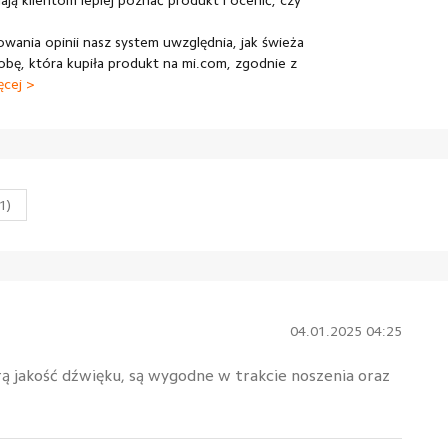
ją klientom lepiej poznać produkt i ocenić, czy
wania opinii nasz system uwzględnia, jak świeża
obę, która kupiła produkt na mi.com, zgodnie z
ęcej >
(1)
04.01.2025 04:25
 jakość dźwięku, są wygodne w trakcie noszenia oraz