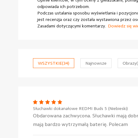
Opinie klientów, w tym oceny z gwiazdkami, pomaga
odpowiada ich potrzebom.
Podczas ustalania sposobu wyświetlania i pozycjono
jest recenzja oraz czy została wystawiona przez os
Zasadami dotyczącymi komentarzy.
Dowiedz się wi
WSZYSTKIE
(34)
Najnowsze
Obrazy
Słuchawki dokanałowe REDMI Buds 5 (Niebieski)
Obdarowana zachwycona. Słuchawki mają dobrą
mają bardzo wytrzymałą baterię. Polecam