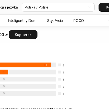
Polska / Polski
K
ji i języka
Inteligentny Dom
Styl życia
POCO
00 zł
Kup teraz
31
5
gwiazdka
3
4
gwiazdka
0
3
gwiazdka
0
2
gwiazdka
0
1
gwiazdka