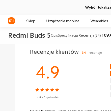
Wybór lokalizac
Sklep
Urządzenia mobilne
Wearables
Redmi Buds 5
109,
Opis
Specyfikacja
Recenzja(34)
Seria Xiaomi
Recenzje klientów
34
recenzje
Seria REDMI
4.9
Seria POCO
4.9
z 5 gwiazdek