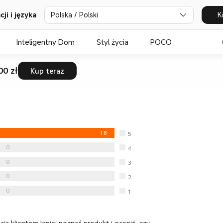
Polska / Polski
K
ji i języka
Inteligentny Dom
Styl życia
POCO
00 zł
Kup teraz
18
5
gwiazdka
0
4
gwiazdka
0
3
gwiazdka
0
2
gwiazdka
0
1
gwiazdka