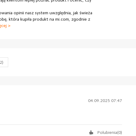
ją klientom lepiej poznać produkt i ocenić, czy
wania opinii nasz system uwzględnia, jak świeża
obę, która kupiła produkt na mi.com, zgodnie z
ęcej >
(2)
04.09.2025 07:47
Polubienia
(
0
)