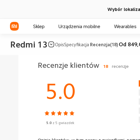
Wybór lokalizac
Sklep
Urządzenia mobilne
Wearables
Redmi 13
Od 849,
Opis
Specyfikacja
Recenzja(18)
Seria Xiaomi
Recenzje klientów
18
recenzje
Seria REDMI
5.0
Seria POCO
5.0
z 5 gwiazdek