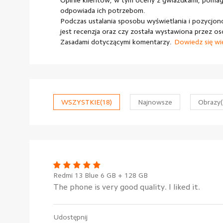
Opinie klientów, w tym oceny z gwiazdkami, pomaga
odpowiada ich potrzebom.
Podczas ustalania sposobu wyświetlania i pozycjono
jest recenzja oraz czy została wystawiona przez os
Zasadami dotyczącymi komentarzy.
Dowiedz się wi
WSZYSTKIE
(18)
Najnowsze
Obrazy
Redmi 13 Blue 6 GB + 128 GB
The phone is very good quality. I liked it.
Udostępnij