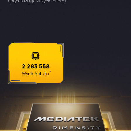
optymalizując zużycie energii.
2 283 558
Wynik AnTuTu
4