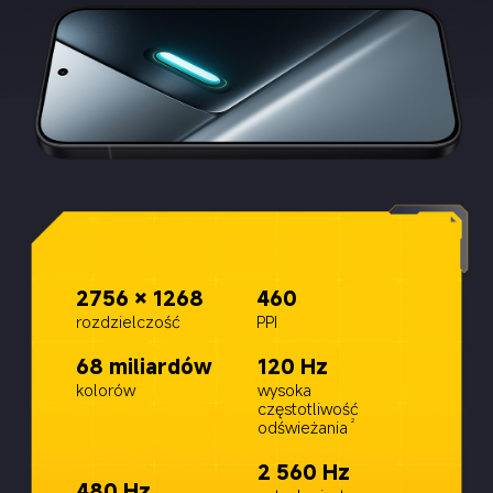
2756 × 1268
460
rozdzielczość
PPI
68 miliardów
120 Hz
kolorów
wysoka 
częstotliwość 
odświeżania
2
2 560 Hz
480 Hz