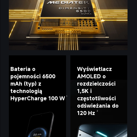
Bateria o 
Wyświetlacz 
pojemności 6500 
AMOLED o 
mAh (typ) z 
rozdzielczości 
technologią 
1,5K i 
HyperCharge 100 W
częstotliwości 
1
odświeżania do 
120 Hz
2