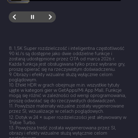
8. 1,5K Super rozdzielczość i inteligentna częstotliwość 
90 kl./s są dostępne jako dwie oddzielne funkcje i 
zostaną udostępnione przez OTA od marca 2026 r. 
Każda funkcja jest obsługiwana tylko przez wybrane gry, 
proszę opierać się na rzeczywistym doświadczeniu.
9. Obrazy i efekty wizualne służą wyłącznie celom 
poglądowym.
10. Efekt HDR w grach obejmuje m.in. wszystkie tytuły 
ujęte w kategorii gier w GetApps/Mi App Mall. Funkcje 
mogą się różnić w zależności od wersji oprogramowania, 
proszę odwołać się do rzeczywistych doświadczeń.
11. Powyższe materiały wizualne zostały wygenerowane 
przez SI, wizualizacje w celach poglądowych.
12. Dotyk w 24 × super rozdzielczości jest aktywowany w 
Trybie Turbo.
13. Powyższa treść została wygenerowana przez SI, 
obrazy i efekty wizualne służą wyłącznie celom 
poglądowym.