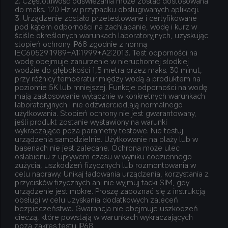
2. Częstotliwość odświeżania może zostać dostosowana 
do maks. 120 Hz w przypadku obsługiwanych aplikacji.
3. Urządzenie zostało przetestowane i certyfikowane 
pod kątem odporności na zachlapanie, wodę i kurz w 
ściśle określonych warunkach laboratoryjnych, uzyskując 
stopień ochrony IP68 zgodnie z normą 
IEC60529:1989+A1:1999+A2:2013. Test odporności na 
wodę obejmuje zanurzenie w nieruchomej słodkiej 
wodzie do głębokości 1,5 metra przez maks. 30 minut, 
przy różnicy temperatur między wodą a produktem na 
poziomie 5K lub mniejszej. Funkcje odporności na wodę 
mają zastosowanie wyłącznie w konkretnych warunkach 
laboratoryjnych i nie odzwierciedlają normalnego 
użytkowania. Stopień ochrony nie jest gwarantowany, 
jeśli produkt zostanie wystawiony na warunki 
wykraczające poza parametry testowe. Nie testuj 
urządzenia samodzielnie. Użytkowanie na plaży lub w 
basenach nie jest zalecane. Ochrona może ulec 
osłabieniu z upływem czasu w wyniku codziennego 
zużycia, uszkodzeń fizycznych lub rozmontowania w 
celu naprawy. Unikaj ładowania urządzenia, korzystania z 
przycisków fizycznych ani nie wyjmuj tacki SIM, gdy 
urządzenie jest mokre. Proszę zapoznać się z instrukcją 
obsługi w celu uzyskania dodatkowych zaleceń 
bezpieczeństwa. Gwarancja nie obejmuje uszkodzeń 
cieczą, które powstają w warunkach wykraczających 
poza zakres testu IP68.