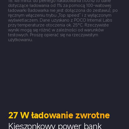
18. 48 minut do pełnego naładowania (100%) to dane 
dotyczące ładowania od 1% za pomocą 100-watowej 
ładowarki (ładowarka nie jest dołączona do zestawu), po 
ręcznym włączeniu trybu „Top speed” i z wyłączonym 
wyświetlaczem. Dane uzyskano z POCO Internal Labs 
przy temperaturze otoczenia ok. 25°C. Rzeczywiste 
wyniki mogą się różnić w zależności od warunków 
testowych. Proszę opierać się na rzeczywistym 
użytkowaniu.
27 W ładowanie zwrotne
Kieszonkowy power bank