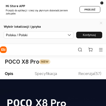
Mi Store APP
PRZEJDŹ
Przejdź do aplikacji i ciesz się płynnym doświadczeniem
zakupów.
Wybór lokalizacji i języka
Polska / Polski
Kontynuuj
POCO X8 Pro
NEW
Opis
Specyfikacja
Recenzja(57)