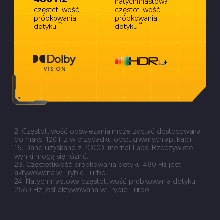
natychmiastowa 
częstotliwość 
częstotliwość 
próbkowania 
próbkowania 
dotyku
dotyku
23
24
2. Częstotliwość odświeżania może zostać dostosowana 
do maks. 120 Hz w przypadku obsługiwanych aplikacji.
15. Dane uzyskano z POCO Internal Labs. Rzeczywiste 
wyniki mogą się różnić.
23. Częstotliwość próbkowania dotyku 480 Hz jest 
aktywowana w Trybie Turbo.
24. Natychmiastowa częstotliwość próbkowania dotyku 
2560 Hz jest aktywowana w Trybie Turbo.