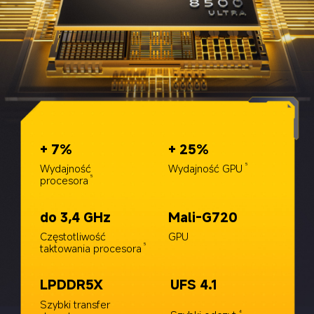
+ 7%
+ 25%
Wydajność 
Wydajność GPU
5
procesora
5
do 3,4 GHz
Mali-G720
Częstotliwość 
GPU
taktowania procesora
5
LPDDR5X
UFS 4.1
Szybki transfer 
6