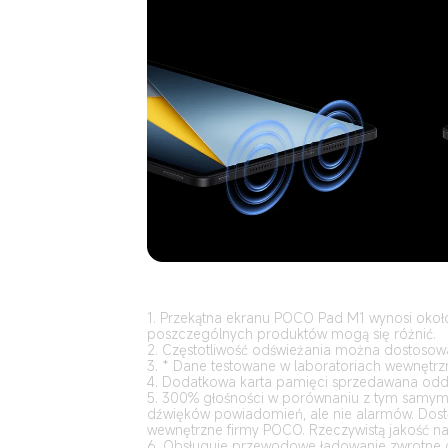
1. Przekątna ekranu POCO Pad M1 wynosi około 
2. Częstotliwość odświeżania można dostosowa
3. * Dane testowane w laboratoriach wewnętrz
4. Dodatkowa karta pamięci sprzedawana oddz
5. 300% głośności w porównaniu z tym samym 
dźwięków powiadomień, ale nie alarmów. Dostęp
wewnętrzne firmy POCO. Rzeczywistą jakość na
6. Obsługuje przewodowe ładowanie zwrotne d