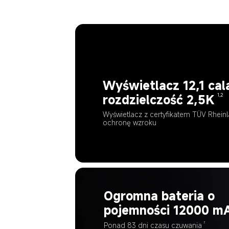
Wyświetlacz 12,1 cala
rozdzielczość 2,5K
1,2
Wyświetlacz z certyfikatem TÜV Rhein
ochronę wzroku
Ogromna bateria o 
pojemności 12000 mA
3
Ponad 83 dni czasu czuwania