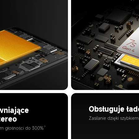
Obsługuje ła
wniające 
tereo
Zasilanie dzięki szybkie
5
em głośności do 300%