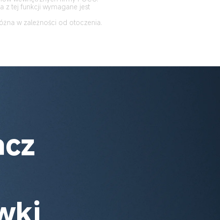
 z tej funkcji wymagane jest 
óżna w zależności od otoczenia. 
cz 
 
wki