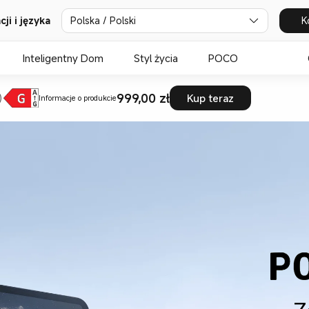
ji i języka
Polska / Polski
K
Inteligentny Dom
Styl życia
POCO
999,00 zł
)
Kup teraz
Informacje o produkcie