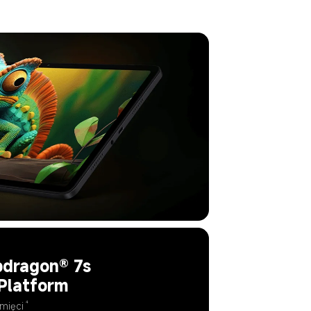
dragon® 7s 
Platform
4
mięci