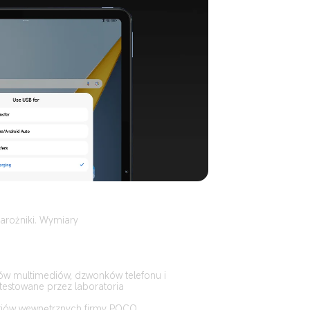
arożniki. Wymiary 
ów multimediów, dzwonków telefonu i 
testowane przez laboratoria 
riów wewnętrznych firmy POCO. 