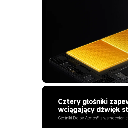
Cztery głośniki zape
wciągający dźwięk s
Głośniki Dolby Atmos® z wzmocnieni