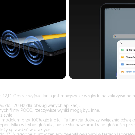
12,1″. Obszar wyświetlania jest mniejszy ze względu na zakrzywione n
ć do 120 Hz dla obsługiwanych aplikacji.
nych firmy POCO, rzeczywiste wyniki mogą być inne.
ielnie
modelem przy 100% głośności. Ta funkcja dotyczy wyłącznie dźwięk
ne tylko w trybie głośnika, nie ze słuchawkami. Dane głośności prze
leży sprawdzić w praktyce.
o 27 W, zgodne z urządzeniami zweryfikowanymi w testach laborato