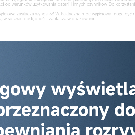
i od warunków użytkowania baterii i innych czynników. Do korzystania
jściowa zasilacza wynosi 33 W. Faktyczna moc wyjściowa może być r
ą w sprawie dostępności zasilacza w opakowaniu.
agowy wyświetla
przeznaczony do
pewniania rozry