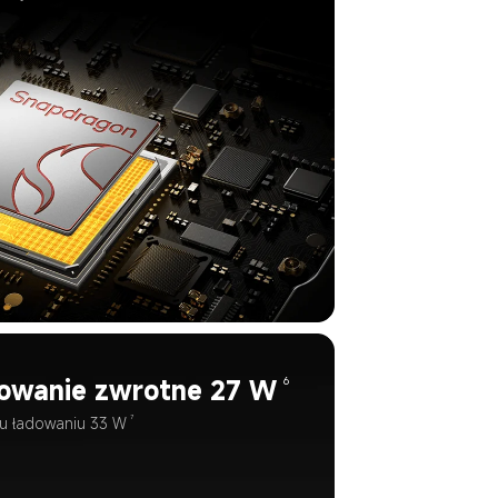
dowanie zwrotne 27 W
6
7
mu ładowaniu 33 W