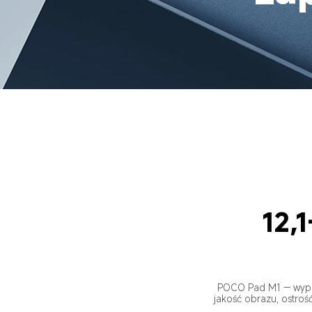
12,
POCO Pad M1 — wyposa
jakość obrazu, ostroś