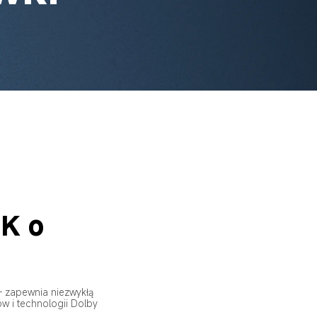
K o 
— zapewnia niezwykłą 
w i technologii Dolby 