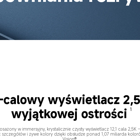
1-calowy wyświetlacz 2,5
wyjątkowej ostrości
1
żony w immersyjny, krystalicznie czysty wyświetlacz 12,1 cala 2,5K 
ć szczegółów i żywe kolory dzięki obsłudze ponad 1,07 miliarda koloró
Vision®.