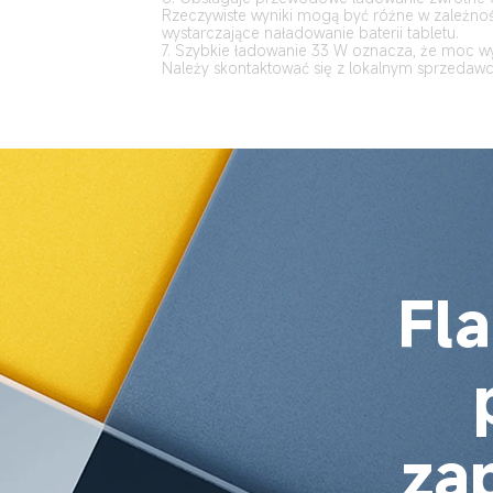
Rzeczywiste wyniki mogą być różne w zależnośc
wystarczające naładowanie baterii tabletu.
7. Szybkie ładowanie 33 W oznacza, że moc wy
Należy skontaktować się z lokalnym sprzedawc
Fl
za