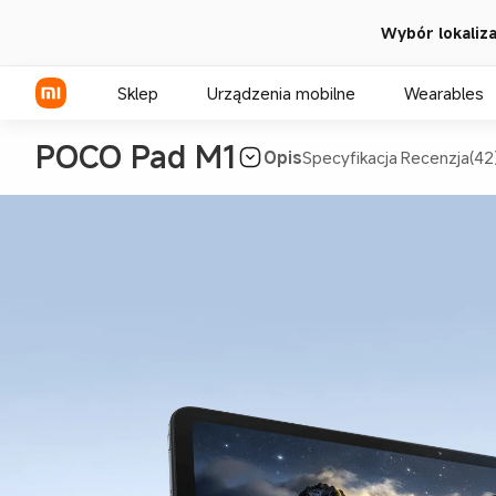
Wybór lokalizac
Sklep
Urządzenia mobilne
Wearables
POCO Pad M1
Opis
Specyfikacja
Recenzja(42
Seria Xiaomi
Seria REDMI
Seria POCO