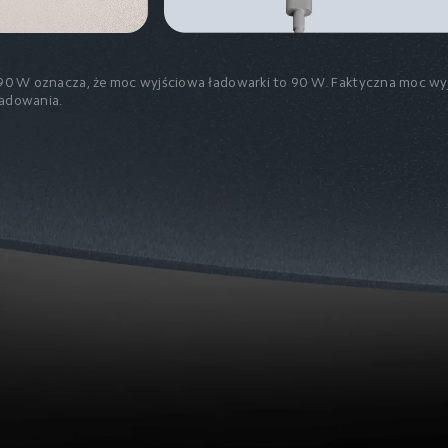
0 W oznacza, że moc wyjściowa ładowarki to 90 W. Faktyczna moc wyjś
ładowania.