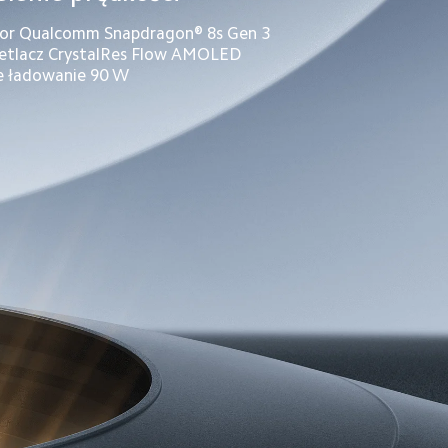
or Qualcomm Snapdragon® 8s Gen 3
etlacz CrystalRes Flow AMOLED
e ładowanie 90 W