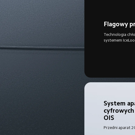
Flagowy p
Technologia chło
systemem IceLo
System ap
cyfrowych 
OIS
Przedni aparat 