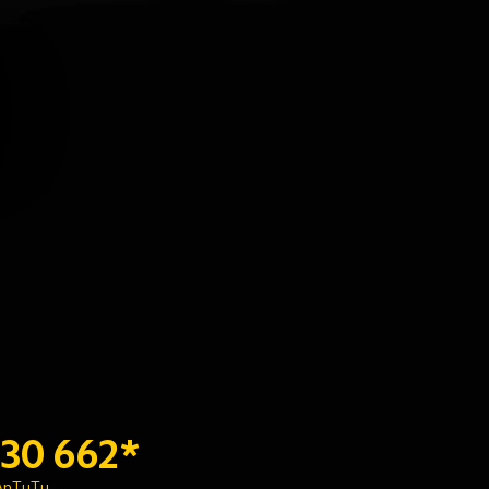
 
530 662*
AnTuTu