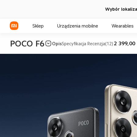
Wybór lokalizac
Sklep
Urządzenia mobilne
Wearables
POCO F6
2 399,00 
Opis
Specyfikacja
Recenzja(12)
Seria Xiaomi
Seria REDMI
Seria POCO