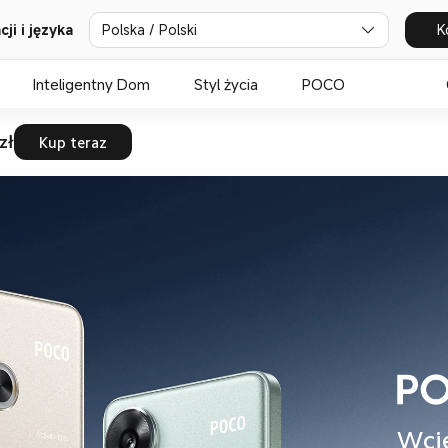
ji i języka
Polska / Polski
K
Inteligentny Dom
Styl życia
POCO
zł
Kup teraz
Wcie