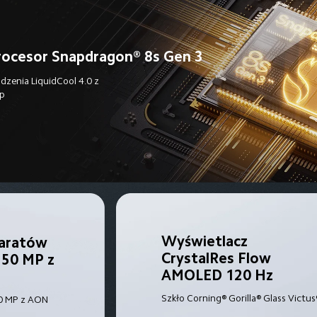
rocesor Snapdragon® 8s Gen 3
dzenia LiquidCool 4.0 z 
op
Wyświetlacz 
aratów 
CrystalRes Flow 
50 MP z 
AMOLED 120 Hz
Szkło Corning® Gorilla® Glass Victus
20 MP z AON