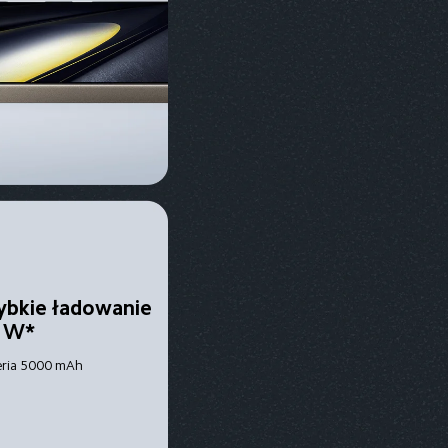
ybkie ładowanie 
 W*
eria 5000 mAh