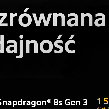
zrównana
ajność
1 
Snapdragon® 8s Gen 3
Wynik 