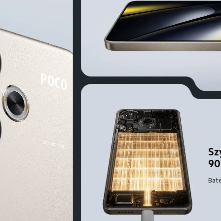
Sz
90
Bat