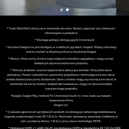
* Treści PatchWall różnią się w zależności od rynku. Należy zapoznać się z lokalnymi 
informacjami o produkcie.
* Wymaga aplikacji obsługujących Chromecast
* Asystent Google nie jest dostępny w niektórych językach i krajach. Więcej informacji 
można znaleźć w oficjalnej witrynie Asystenta Google.
* Obrazy i filmy na tej stronie mają wyłącznie charakter poglądowy i mogą nie być 
dokładnym odzwierciedleniem produktu.
* Witryna produktu zawiera typowe dane dotyczące wartości. Wszystkie dane 
pochodzą z Xiaomi Laboratories, parametry projektowe i technologiczne oraz dane 
zostały dostarczone przez dostawców. Dane z testów mogą się nieznacznie różnić w 
zależności od wersji testów i środowiska testowania i mogą nie odzwierciedlać 
rzeczywistego produktu.
*Google, Google Play, Android TV, Chromecast built-in i inne znaki są znakami 
towarowymi firmy

Google LLC.
* Z powodu ograniczeń sprzętowych produkt nie obsługuje natywnego dekodowania 
(sygnału wejściowego) treści 4K 120 kl./s. Możliwość skalowania zawartości źródłowej w 
celu uzyskania obrazu 120 kl./s przy użyciu technologii MEMC.
 * Obsługuje HDMI 2.1 eARC/ALLM, nie obsługuje HDMI w standardzie 4K 120 Hz/VRR.