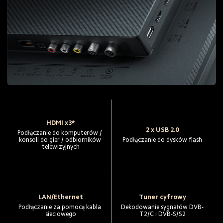
HDMI x3*
2 x USB 2.0
Podłączanie do komputerów / 
konsoli do gier / odbiorników 
Podłączanie do dysków flash
telewizyjnych
LAN/Ethernet
Tuner cyfrowy
Podłączanie za pomocą kabla 
Dekodowanie sygnałów DVB-
sieciowego
T2/C i DVB-S/S2