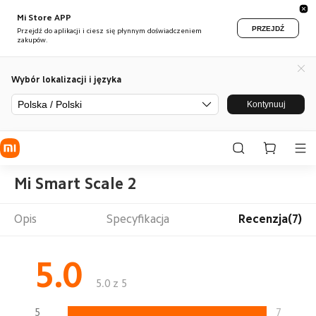
Mi Store APP
PRZEJDŹ
Przejdź do aplikacji i ciesz się płynnym doświadczeniem
zakupów.
Wybór lokalizacji i języka
Polska / Polski
Kontynuuj
Mi Smart Scale 2
Opis
Specyfikacja
Recenzja(7)
5.0
5.0 z 5
5
7