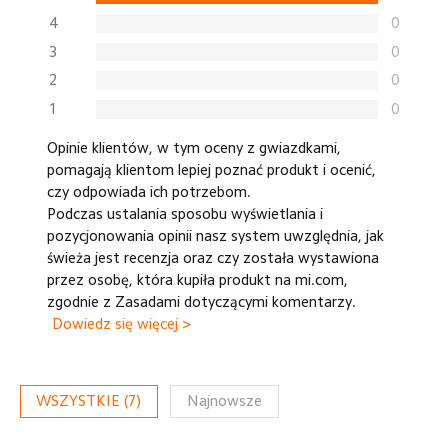
4
0
3
0
2
0
1
0
Opinie klientów, w tym oceny z gwiazdkami,
pomagają klientom lepiej poznać produkt i ocenić,
czy odpowiada ich potrzebom.
Podczas ustalania sposobu wyświetlania i
pozycjonowania opinii nasz system uwzględnia, jak
świeża jest recenzja oraz czy została wystawiona
przez osobę, która kupiła produkt na mi.com,
zgodnie z Zasadami dotyczącymi komentarzy.
Dowiedz się więcej >
WSZYSTKIE
(
7
)
Najnowsze