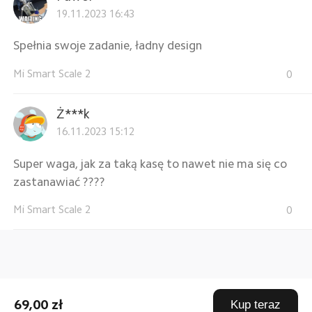
19.11.2023 16:43
Spełnia swoje zadanie, ładny design
Mi Smart Scale 2
0
Ż***k
16.11.2023 15:12
Super waga, jak za taką kasę to nawet nie ma się co
zastanawiać ????
Mi Smart Scale 2
0
69,00 zł
Kup teraz