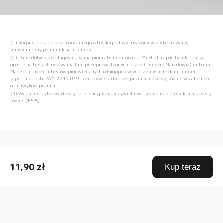
(1) Korpus pióra do bezpośredniego wtrysku jest wyposażony w zintegrowany, 
niewymienny pojemnik na atrament.
(2) Dane dotyczące długości pisania pióra atramentowego Mi High-capacity Ink Pen są 
oparte na testach rysowania linii przeprowadzonych przez Chińskie Narodowe Centrum 
Nadzoru Jakości i Testów piór wiecznych i długopisów w przemyśle lekkim, numer 
raportu z testu: WY- 2019-049. Rzeczywista długość pisania może się różnić w zależności 
od nawyków pisania.
(3) Waga jest tylko wartością referencyjną, rzeczywista waga każdego produktu może się 
różnić (± 5%).
Drag down to fresh
11,90 zł
Kup teraz