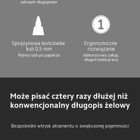
żelowym długopisem
Sprężynowa końcówka 
Ergonomiczne 
kuli 0,5 mm
rozwiązanie
Płynny ruch po papierze
Jednorazowy zakup, 
Może pisać cztery razy dłużej niż 
konwencjonalny długopis żelowy
Bezpośredni wtrysk atramentu o zwiększonej pojemności