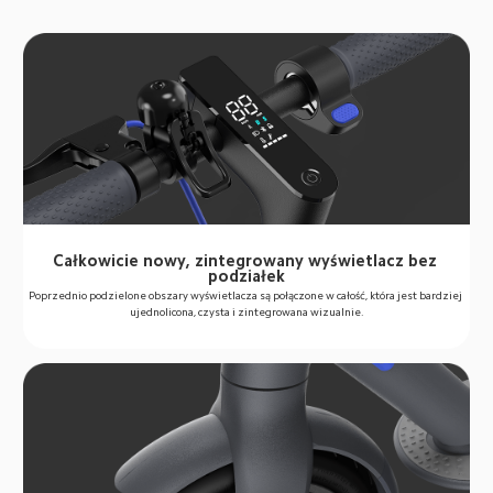
Całkowicie nowy, zintegrowany wyświetlacz bez 
podziałek
Poprzednio podzielone obszary wyświetlacza są połączone w całość, która jest bardziej 
ujednolicona, czysta i zintegrowana wizualnie.