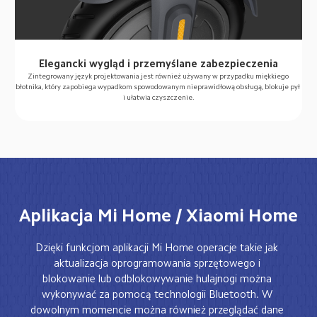
Elegancki wygląd i przemyślane zabezpieczenia
Zintegrowany język projektowania jest również używany w przypadku miękkiego 
błotnika, który zapobiega wypadkom spowodowanym nieprawidłową obsługą, blokuje pył 
i ułatwia czyszczenie.
Aplikacja Mi Home / Xiaomi Home
Dzięki funkcjom aplikacji Mi Home operacje takie jak 
aktualizacja oprogramowania sprzętowego i 
blokowanie lub odblokowywanie hulajnogi można 
wykonywać za pomocą technologii Bluetooth. W 
dowolnym momencie można również przeglądać dane 