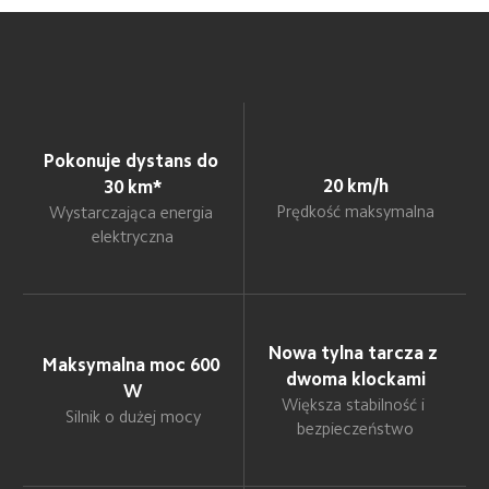
Pokonuje dystans do 
20 km/h
30 km*
Prędkość maksymalna
Wystarczająca energia 
elektryczna
Nowa tylna tarcza z 
Maksymalna moc 600 
dwoma klockami
W
Większa stabilność i 
Silnik o dużej mocy
bezpieczeństwo