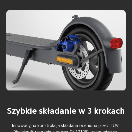
Szybkie składanie w 3 krokach
Innowacyjna konstrukcja składana oceniona przez TÜV 
Rheinland* (zgodnie z normą EN17128), zapewniająca 