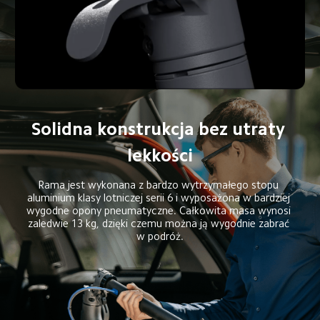
Solidna konstrukcja bez utraty 
lekkości
Rama jest wykonana z bardzo wytrzymałego stopu 
aluminium klasy lotniczej serii 6 i wyposażona w bardziej 
wygodne opony pneumatyczne. Całkowita masa wynosi 
zaledwie 13 kg, dzięki czemu można ją wygodnie zabrać 
w podróż.