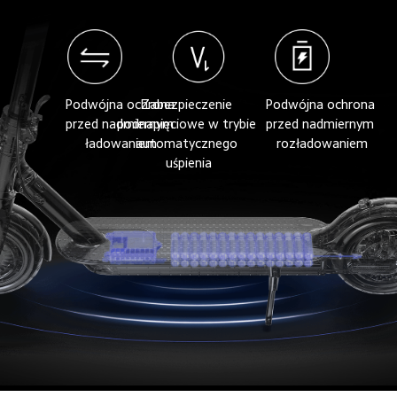
Podwójna ochrona 
Zabezpieczenie 
Podwójna ochrona 
przed nadmiernym 
podnapięciowe w trybie 
przed nadmiernym 
ładowaniem
automatycznego 
rozładowaniem
uśpienia