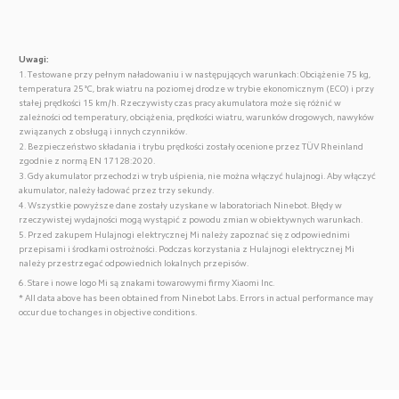
Uwagi:
1. Testowane przy pełnym naładowaniu i w następujących warunkach: Obciążenie 75 kg, 
temperatura 25°C, brak wiatru na poziomej drodze w trybie ekonomicznym (ECO) i przy 
stałej prędkości 15 km/h. Rzeczywisty czas pracy akumulatora może się różnić w 
zależności od temperatury, obciążenia, prędkości wiatru, warunków drogowych, nawyków 
związanych z obsługą i innych czynników.
2. Bezpieczeństwo składania i trybu prędkości zostały ocenione przez TÜV Rheinland 
zgodnie z normą EN 17128:2020.
3. Gdy akumulator przechodzi w tryb uśpienia, nie można włączyć hulajnogi. Aby włączyć 
akumulator, należy ładować przez trzy sekundy.
4. Wszystkie powyższe dane zostały uzyskane w laboratoriach Ninebot. Błędy w 
rzeczywistej wydajności mogą wystąpić z powodu zmian w obiektywnych warunkach.
5. Przed zakupem Hulajnogi elektrycznej Mi należy zapoznać się z odpowiednimi 
przepisami i środkami ostrożności. Podczas korzystania z Hulajnogi elektrycznej Mi 
należy przestrzegać odpowiednich lokalnych przepisów.
6. Stare i nowe logo Mi są znakami towarowymi firmy Xiaomi Inc.
* All data above has been obtained from Ninebot Labs. Errors in actual performance may 
occur due to changes in objective conditions.
Drag down to fresh