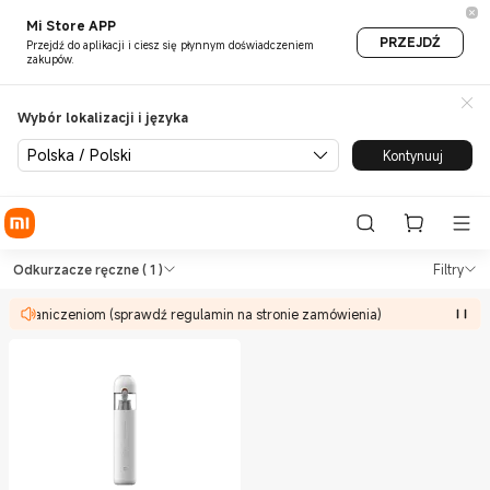
Mi Store APP
PRZEJDŹ
Przejdź do aplikacji i ciesz się płynnym doświadczeniem
zakupów.
Wybór lokalizacji i języka
Polska / Polski
Kontynuuj
Shop Odkurzacze Odkurzacze 
Shop Odkurzacze Odkurzacze ręczne in 
Odkurzacze ręczne
( 1 )
Filtry
ją ograniczeniom (sprawdź regulamin na stronie zamówienia)